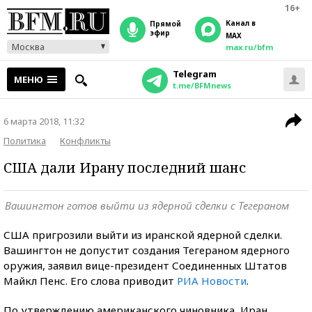
16+
Канал в
прямой
эфир
MAX
Москва
max.ru/bfm
Telegram
МЕНЮ
t.me/BFMnews
6 марта 2018, 11:32
Политика
Конфликты
США дали Ирану последний шанс
Вашингтон готов выйти из ядерной сделки с Тегераном
США пригрозили выйти из иранской ядерной сделки.
Вашингтон не допустит создания Тегераном ядерного
оружия, заявил вице-президент Соединенных Штатов
Майкл Пенс. Его слова приводит
РИА Новости
.
По утверждению американского чиновника, Иран