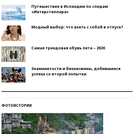
Путешествие в Исландию по следам
«Интерстеллара»
Модный выбор: что взять с собой в отпуск?
Самая трендовая обувь лета – 2026
Знаменитости и бизнесмены, добившиеся
успеха со второй попытки
Как защититься от солнца на курорте?
ФОТОИСТОРИИ
Кто изобрел средства связи?