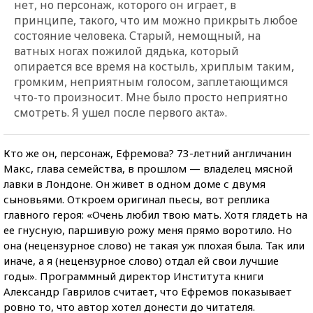
нет, но персонаж, которого он играет, в
принципе, такого, что им можно прикрыть любое
состояние человека. Старый, немощный, на
ватных ногах пожилой дядька, который
опирается все время на костыль, хриплым таким,
громким, неприятным голосом, заплетающимся
что-то произносит. Мне было просто неприятно
смотреть. Я ушел после первого акта».
Кто же он, персонаж, Ефремова? 73-летний англичанин
Макс, глава семейства, в прошлом — владелец мясной
лавки в Лондоне. Он живет в одном доме с двумя
сыновьями. Откроем оригинал пьесы, вот реплика
главного героя: «Очень любил твою мать. Хотя глядеть на
ее гнусную, паршивую рожу меня прямо воротило. Но
она (нецензурное слово) не такая уж плохая была. Так или
иначе, а я (нецензурное слово) отдал ей свои лучшие
годы». Программный директор Института книги
Александр Гаврилов считает, что Ефремов показывает
ровно то, что автор хотел донести до читателя.