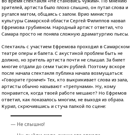
во время спектакля «Не становись чужим». По мнению
зрителей, артиста было плохо слышно, он путал слова и
ругался матом, общаясь с залом. Врио министра
культуры Самарской области Сергей Филиппов назвал
Ефремова грубияном. Народный артист ответил, что
Самара просто не поняла сложную драматургию пьесы.
Спектакль с участием Ефремова проходил в Самарском
театре оперы и балета. С акустикой проблем быть не
должно, но зритель артиста почти не слышал. За билет
многие отдали до семи тысяч рублей. Поэтому вскоре
после начала спектакля публика начала возмущаться:
«Говорите громче!» Тех, кто выкрикивает слова из зала,
артисты обычно называют «трепунами». Ну, кому
понравится, когда твоей работе мешают? Но Ефремов
ответил, как показалось многим, не выходя из образа.
Курил, скрючившись и стуча палкой по сцене:
— Не слышно!