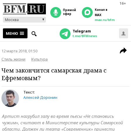
16+
Канал в
прямой
эфир
MAX
Москва
max.ru/bfm
Telegram
МЕНЮ
t.me/BFMnews
12 марта 2018, 01:50
Стиль жизни
Культура
Чем закончится самарская драма с
Ефремовым?
Текст:
Алексей Доронин
Артист нагрубил залу во время пьесы «Не становись
чужим», считают в Министерстве культуры Самарской
области. Должен ли театр «Современник» принести