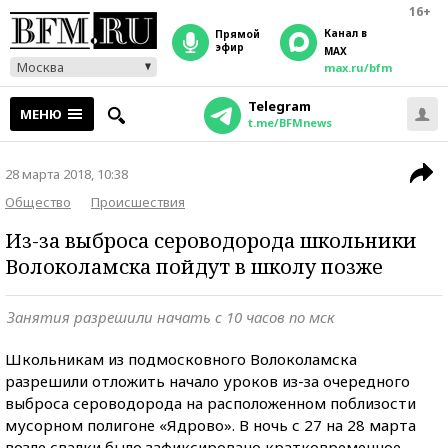
16+
Канал в
прямой
эфир
MAX
Москва
max.ru/bfm
Telegram
МЕНЮ
t.me/BFMnews
28 марта 2018, 10:38
Общество
Происшествия
Из-за выброса сероводорода школьники
Волоколамска пойдут в школу позже
Занятия разрешили начать с 10 часов по мск
Школьникам из подмосковного Волоколамска
разрешили отложить начало уроков из-за очередного
выброса сероводорода на расположенном поблизости
мусорном полигоне «Ядрово». В ночь с 27 на 28 марта
возле свалки было зафиксировано кратковременное