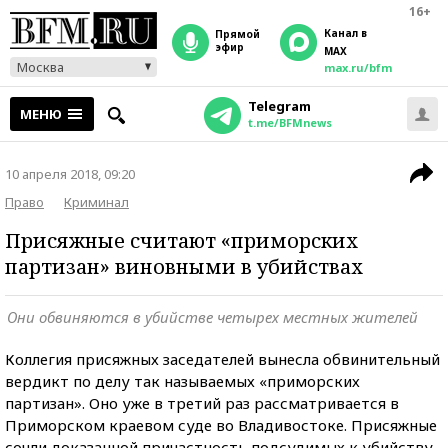
16+
Канал в
прямой
эфир
MAX
Москва
max.ru/bfm
Telegram
МЕНЮ
t.me/BFMnews
10 апреля 2018, 09:20
Право
Криминал
Присяжные считают «приморских
партизан» виновными в убийствах
Они обвиняются в убийстве четырех местных жителей
Коллегия присяжных заседателей вынесла обвинительный
вердикт по делу так называемых «приморских
партизан». Оно уже в третий раз рассматривается в
Приморском краевом суде во Владивостоке. Присяжные
сочли доказанной причастность подсудимых к убийству