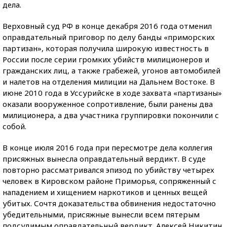
дела.
Верховный суд РФ в конце декабря 2016 года отменил
оправдательный приговор по делу банды «приморских
партизан», которая получила широкую известность в
России после серии громких убийств милиционеров и
гражданских лиц, а также грабежей, угонов автомобилей
и налетов на отделения милиции на Дальнем Востоке. В
июне 2010 года в Уссурийске в ходе захвата «партизаны»
оказали вооруженное сопротивление, были ранены два
милиционера, а два участника группировки покончили с
собой.
В конце июля 2016 года при пересмотре дела коллегия
присяжных вынесла оправдательный вердикт. В суде
повторно рассматривался эпизод по убийству четырех
человек в Кировском районе Приморья, сопряженный с
нападением и хищением наркотиков и ценных вещей
убитых. Сочтя доказательства обвинения недостаточно
убедительными, присяжные вынесли всем пятерым
подсудимым оправдательный вердикт. Алексей Никитин