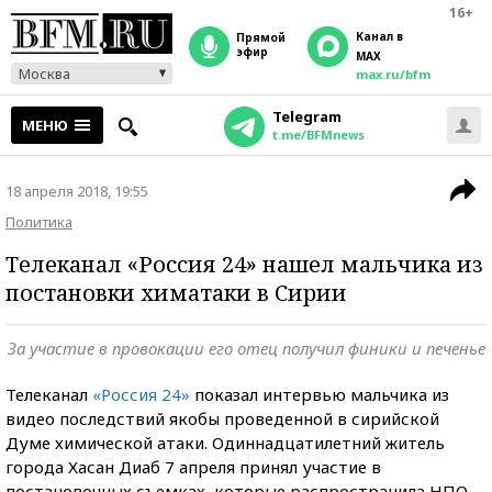
16+
Канал в
прямой
эфир
MAX
Москва
max.ru/bfm
Telegram
МЕНЮ
t.me/BFMnews
18 апреля 2018, 19:55
Политика
Телеканал «Россия 24» нашел мальчика из
постановки химатаки в Сирии
За участие в провокации его отец получил финики и печенье
Телеканал
«Россия 24»
показал интервью мальчика из
видео последствий якобы проведенной в сирийской
Думе химической атаки. Одиннадцатилетний житель
города Хасан Диаб 7 апреля принял участие в
постановочных съемках, которые распространила НПО