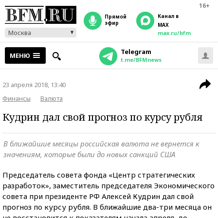
16+
Канал в
прямой
эфир
MAX
Москва
max.ru/bfm
Telegram
МЕНЮ
t.me/BFMnews
23 апреля 2018, 13:40
Финансы
Валюта
Кудрин дал свой прогноз по курсу рубля
В ближайшие месяцы российская валюта не вернется к
значениям, которые были до новых санкций США
Председатель совета фонда «Центр стратегических
разработок», заместитель председателя Экономического
совета при президенте РФ Алексей Кудрин дал свой
прогноз по курсу рубля. В ближайшие два-три месяца он
не восстановится к показателям начала апреля, до