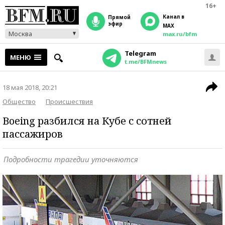
16+
Канал в
прямой
эфир
MAX
Москва
max.ru/bfm
Telegram
МЕНЮ
t.me/BFMnews
18 мая 2018, 20:21
Общество
Происшествия
Boeing разбился на Кубе с сотней
пассажиров
Подробности трагедии уточняются