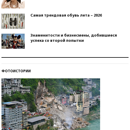
Самая трендовая обувь лета – 2026
Знаменитости и бизнесмены, добившиеся
успеха со второй попытки
Как защититься от солнца на курорте?
ФОТОИСТОРИИ
Кто изобрел средства связи?