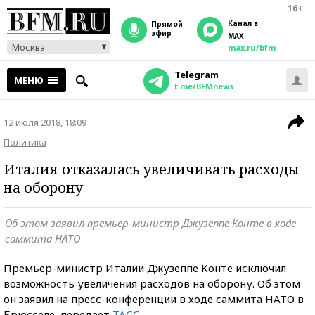
16+
Канал в
прямой
эфир
MAX
Москва
max.ru/bfm
Telegram
МЕНЮ
t.me/BFMnews
12 июля 2018, 18:09
Политика
Италия отказалась увеличивать расходы
на оборону
Об этом заявил премьер-министр Джузеппе Конте в ходе
саммита НАТО
Премьер-министр Италии Джузеппе Конте исключил
возможность увеличения расходов на оборону. Об этом
он заявил на пресс-конференции в ходе саммита НАТО в
Брюсселе, передает
ТАСС
.