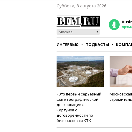
Суббота, 8 августа 2026
Busi
прям
Москва
ИНТЕРВЬЮ
ПОДКАСТЫ
КОМПА
СТИЛЬ
ТЕСТЫ
«Это первый серьезный
Московская
шаг к географической
стремитель
деэскалации» —
Кортунов о
договоренности по
безопасности КТК