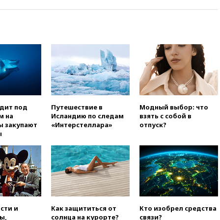
атак вглубь РФ
вчера, 21:35
После пожара на
складе в Брянске возбудили
уголовное дело
вчера, 21:26
Лидеры сборной
РФ по гимнастике получили
официальный отказ в визах от
Хорватии
вчера, 21:15
Пентагон
опубликовал 16 новых видео с
одит под
Путешествие в
Модный выбор: что
НЛО
м на
Исландию по следам
взять с собой в
вчера, 21:00
На границе
ы закупают
«Интерстеллара»
отпуск?
Украины с Польшей скопилось
ы
свыше 6,5 тысячи грузовиков
вчера, 20:53
Швыдкой:
«Интервидение» точно
пройдет в 2026 году
вчера, 20:45
ПВО за день
сбила еще 75 украинских
беспилотников над Россией
сти и
Как защититься от
Кто изобрел средства
ы,
солнца на курорте?
связи?