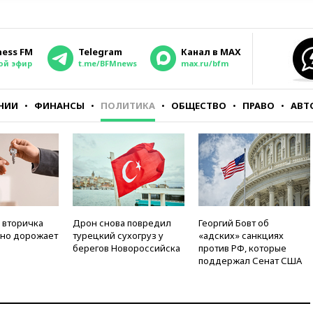
ness FM
Telegram
Канал в MAX
ой эфир
t.me/BFMnews
max.ru/bfm
НИИ
ФИНАНСЫ
ПОЛИТИКА
ОБЩЕСТВО
ПРАВО
АВТ
 вторичка
Дрон снова повредил
Георгий Бовт об
но дорожает
турецкий сухогруз у
«адских» санкциях
берегов Новороссийска
против РФ, которые
поддержал Сенат США