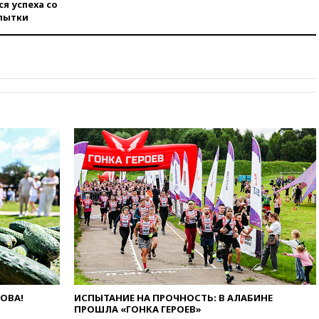
я успеха со
вчера, 22:59
На башню
пытки
ресторана «Армения» в
Москве вернут утраченную
скульптуру балерины
вчера, 22:45
Литовец
протаранил погранпункт при
попытке попасть в Россию
вчера, 22:28
Бессент
анонсировал скорое
соглашение о прекращении
огня США и Ирана
вчера, 22:15
Три человека
получили ножевые ранения
при нападении в Чехии
вчера, 22:00
Путин поручил
выделить средства на новые
РЛС для Белгородской
области
вчера, 21:56
The Atlantic: Маск
отказал Украине в
ЛОВА!
ИСПЫТАНИЕ НА ПРОЧНОСТЬ: В АЛАБИНЕ
использовании Starlink для
ПРОШЛА «ГОНКА ГЕРОЕВ»