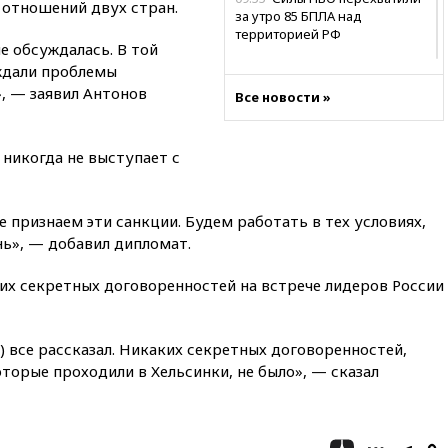
 отношений двух стран.
за утро 85 БПЛА над
территорией РФ
е обсуждалась. В той
09:25
Ильский НПЗ на Кубани
уждали проблемы
загорелся после падения
, — заявил Антонов
Все новости »
обломков дрона
08:57
Собянин сообщил о
девяти БПЛА, сбитых на
 никогда не выступает с
подлете к Москве
08:42
Силы ПВО сбили почти
400 БПЛА над российскими
е признаем эти санкции. Будем работать в тех условиях,
регионами
нь», — добавил дипломат.
08:16
Лукашенко призвал
ких секретных договоренностей на встрече лидеров России
белорусов покупать избы в
селах
07:30
Нигерия стала
 все рассказал. Никаких секретных договоренностей,
крупнейшим поставщиком
авиатоплива в Европу
которые проходили в Хельсинки, не было», — сказал
06:30
США и Колумбия
обсуждают координацию
усилий против наркотрафика