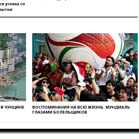
вчера, 20:35
Велосипедист
я успеха со
погиб при атаке FPV-дрона в
пытки
Белгородской области
вчера, 20:30
Лидию Невзорову
заочно арестовали по делу о
финансировании
экстремизма
вчера, 20:20
Суд США
постановил остановить
строительство бального зала в
Белом доме
вчера, 20:15
Сенат США
одобрил ужесточение
санкций против России и
Ирана
вчера, 20:00
СК возбудил дело
В ЧУНЦИНЕ
ВОСПОМИНАНИЯ НА ВСЮ ЖИЗНЬ. МУНДИАЛЬ
против журналистки Катерины
ГЛАЗАМИ БОЛЕЛЬЩИКОВ
Гордеевой о фейках о ВС
России
вчера, 19:45
ISU предоставил
нейтральный статус