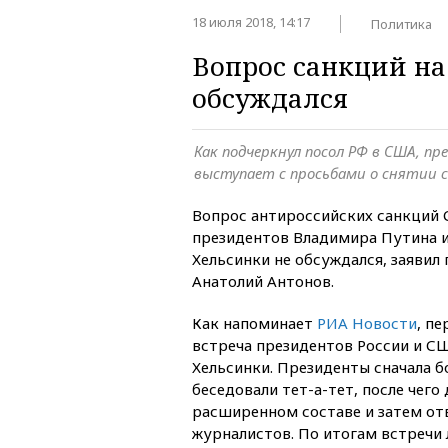
18 июля 2018, 14:17
Политика
Вопрос санкций на
обсуждался
Как подчеркнул посол РФ в США, пр
выступает с просьбами о снятии 
Вопрос антироссийских санкций 
президентов Владимира Путина и
Хельсинки не обсуждался, заявил
Анатолий Антонов.
Как напоминает
РИА Новости
, п
встреча президентов России и СШ
Хельсинки. Президенты сначала б
беседовали тет-а-тет, после чего
расширенном составе и затем от
журналистов. По итогам встречи 