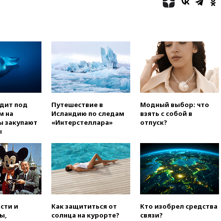
05:30
ВМС Испании усилили
присутствие в Сеуте на фоне
миграционного кризиса
03:30
В Минстрое сравнили
качество жилья в Нью-Йорке и
России
02:30
Трамп попросил
отпустить его с круглого стола
в Госдепе, чтобы «вести
войну»
одит под
Путешествие в
Модный выбор: что
м на
Исландию по следам
взять с собой в
01:35
Мигрант погиб при
ы закупают
«Интерстеллара»
отпуск?
попытке попасть из Марокко в
ы
Сеуту на параплане
00:30
FT: ЕС не готов принять в
блок Украину из-за уровня
коррупции
вчера, 23:35
Лукашенко
объяснил экономическую
выгоду безвизового режима с
сти и
Как защититься от
Кто изобрел средства
ЕС
ы,
солнца на курорте?
связи?