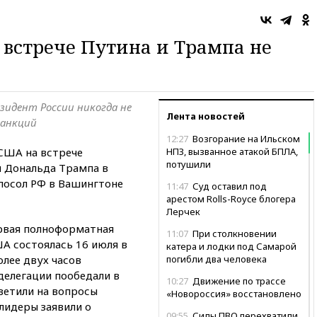
 встрече Путина и Трампа не
езидент России никогда не
Лента новостей
санкций
12:27
Возгорание на Ильском
США на встрече
НПЗ, вызванное атакой БПЛА,
потушили
 Дональда Трампа в
 посол РФ в Вашингтоне
11:47
Суд оставил под
арестом Rolls-Royce блогера
Лерчек
ервая полноформатная
11:07
При столкновении
А состоялась 16 июля в
катера и лодки под Самарой
олее двух часов
погибли два человека
 делегации пообедали в
10:27
Движение по трассе
ветили на вопросы
«Новороссия» восстановлено
лидеры заявили о
09:55
Силы ПВО перехватили