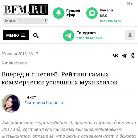
16+
Канал в
прямой
эфир
MAX
Москва
max.ru/bfm
Telegram
МЕНЮ
t.me/BFMnews
23 июля 2018, 16:17
Стиль жизни
Вперед и с песней. Рейтинг самых
коммерчески успешных музыкантов
Текст:
Екатерина Надрова
Американский журнал Billboard, проанализировав данные за
2017 год, составил список самых высокооплачиваемых
музыкантов, отметив, что речь в основном идет о доходах