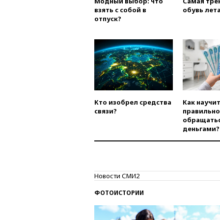
Модный выбор: что
Самая тре
взять с собой в
обувь лета
отпуск?
Кто изобрел средства
Как научи
связи?
правильно
обращатьс
деньгами?
Новости СМИ2
ФОТОИСТОРИИ