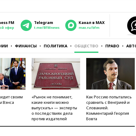
ness FM
Telegram
Канал в MAX
ой эфир
t.me/BFMnews
max.ru/bfm
НИИ
ФИНАНСЫ
ПОЛИТИКА
ОБЩЕСТВО
ПРАВО
АВТ
видит своим
«Рынок не понимает,
Как Россию попытались
м Вэнса
какие книги можно
сравнить с Венгрией и
выпускать» — эксперты
Словакией.
о последствиях дела
Комментарий Георгия
против издателей
Бовта