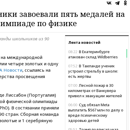
ики завоевали пять медалей на
импиаде по физике
манды школьников из 90
Лента новостей
08:22
В Екатеринбурге
и на международной
атакован склад Wildberries
лии четыре золотых и одну
07:52
В Таиланде ученик
А Новости
, ссылаясь на
устроил стрельбу в школе:
ерства просвещения
есть жертвы
07:00
Лесной пожар в 30
километрах от Ванкувера
де Лиссабон (Португалия)
привел к эвакуации жителей
ной физической олимпиады
06:00
Суд обязал Meta
IPhO). В состязании приняли
выплатить $567 млн по делу о
90 стран. Сборная команда
вреде психическому
 золотые и 1 серебряную
здоровью детей
05:51
Трамп подписал указ