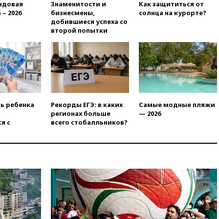
Армению
ндовая
Знаменитости и
Как защититься от
 – 2026
бизнесмены,
солнца на курорте?
вчера, 20:35
ПВО за день
добившиеся успеха со
сбила еще 281 украинский
второй попытки
беспилотник над Россией
вчера, 20:27
Ямпольская
призвала оптимизировать
олимпиады для поступления в
вузы
вчера, 20:15
Минтранс
предложил оплачивать
ть ребенка
Рекорды ЕГЭ: в каких
Самые модные пляжи
защиту дорог от БПЛА из
регионах больше
— 2026
средств на ремонт
я с
всего стобалльников?
вчера, 20:00
Зеленский 8
августа посетит Сербию с
официальным визитом
вчера, 19:58
В Госдуму будет
внесен законопроект об
отмене ЕГЭ
вчера, 19:50
Аэропорты Сочи и
Ярославля приостановили
работу