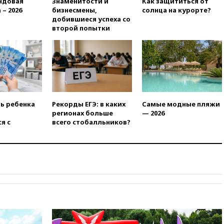
ндовая
Знаменитости и
Как защититься от
нежелательной организацией
 – 2026
бизнесмены,
солнца на курорте?
вчера, 23:15
В Смоленске
добившиеся успеха со
ребенок и женщина погибли
второй попытки
при падении деревьев во
время урагана
вчера, 22:55
В Москве в
пятницу ожидаются ливни
вчера, 22:35
Винисиус
продлил контракт с «Реалом»
до 2032 года
ть ребенка
Рекорды ЕГЭ: в каких
Самые модные пляжи
регионах больше
— 2026
вчера, 22:28
Отказаться от
я с
всего стобалльников?
российского гражданства
станет значительно дороже
вчера, 22:20
Путин назвал 76-ю
гвардейскую десантно-
штурмовую дивизию
легендарной
вчера, 22:15
Путин заслушал
доклад о ситуации на
добропольском направлении