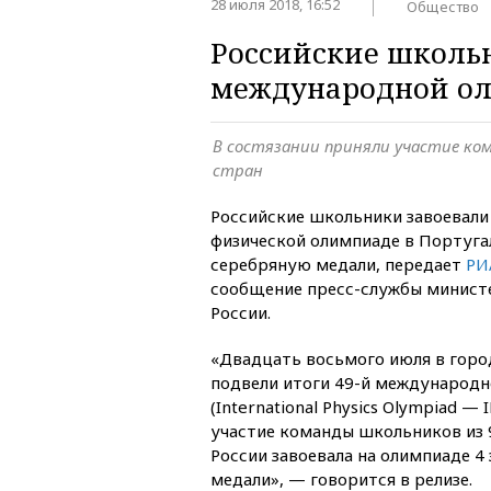
28 июля 2018, 16:52
Общество
Российские школьн
международной ол
В состязании приняли участие ко
стран
Российские школьники завоевал
физической олимпиаде в Португа
серебряную медали, передает
РИ
сообщение пресс-службы минист
России.
«Двадцать восьмого июля в горо
подвели итоги 49-й международ
(International Physics Olympiad — 
участие команды школьников из 
России завоевала на олимпиаде 4
медали», — говорится в релизе.