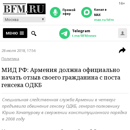
16+
Канал в
прямой
эфир
MAX
Москва
max.ru/bfm
Telegram
МЕНЮ
t.me/BFMnews
28 июля 2018, 17:56
Политика
МИД РФ: Армения должна официально
начать отзыв своего гражданина с поста
генсека ОДКБ
Специальная следственная служба Армении в четверг
предъявила обвинение генсеку ОДКБ, генерал-полковнику
Юрию Хачатурову в свержении конституционного порядка
в 2008 году