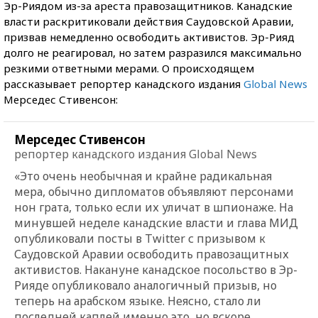
Эр-Риядом из-за ареста правозащитников. Канадские
власти раскритиковали действия Саудовской Аравии,
призвав немедленно освободить активистов. Эр-Рияд
долго не реагировал, но затем разразился максимально
резкими ответными мерами. О происходящем
рассказывает репортер канадского издания
Global News
Мерседес Стивенсон:
Мерседес Стивенсон
репортер канадского издания Global News
«Это очень необычная и крайне радикальная
мера, обычно дипломатов объявляют персонами
нон грата, только если их уличат в шпионаже. На
минувшей неделе канадские власти и глава МИД
опубликовали посты в Twitter с призывом к
Саудовской Аравии освободить правозащитных
активистов. Накануне канадское посольство в Эр-
Рияде опубликовало аналогичный призыв, но
теперь на арабском языке. Неясно, стало ли
последней каплей именно это, но вскоре