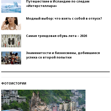
Путешествие в Исландию по следам
«Интерстеллара»
Модный выбор: что взять с собой в отпуск?
Самая трендовая обувь лета – 2026
Знаменитости и бизнесмены, добившиеся
успеха со второй попытки
Как защититься от солнца на курорте?
ФОТОИСТОРИИ
Кто изобрел средства связи?