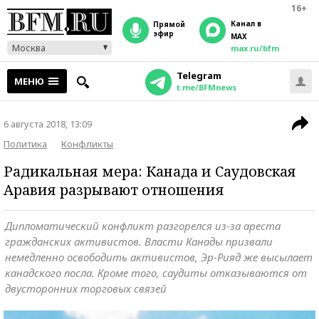
16+
Канал в
прямой
эфир
MAX
Москва
max.ru/bfm
Telegram
МЕНЮ
t.me/BFMnews
6 августа 2018, 13:09
Политика
Конфликты
Радикальная мера: Канада и Саудовская
Аравия разрывают отношения
Дипломатический конфликт разгорелся из-за ареста
гражданских активистов. Власти Канады призвали
немедленно освободить активистов, Эр-Рияд же высылает
канадского посла. Кроме того, саудиты отказываются от
двусторонних торговых связей