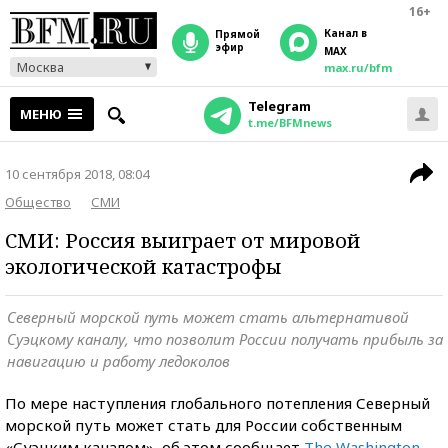
16+
Канал в
прямой
эфир
MAX
Москва
max.ru/bfm
Telegram
МЕНЮ
t.me/BFMnews
10 сентября 2018, 08:04
Общество
СМИ
СМИ: Россия выиграет от мировой
экологической катастрофы
Северный морской путь может стать альтернативой
Суэцкому каналу, что позволит России получать прибыль за
навигацию и работу ледоколов
По мере наступления глобального потепления Северный
морской путь может стать для России собственным
«Суэцким каналом», об этом сообщает
The Washington