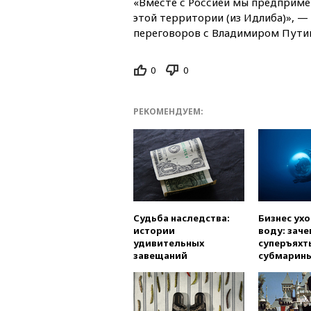
«Вместе с Россией мы предпримем
этой территории (из Идлиба)», —
переговоров с Владимиром Пути
0
0
РЕКОМЕНДУЕМ:
Судьба наследства:
Бизнес ух
истории
воду: заче
удивительных
суперъяхт
завещаний
субмарин