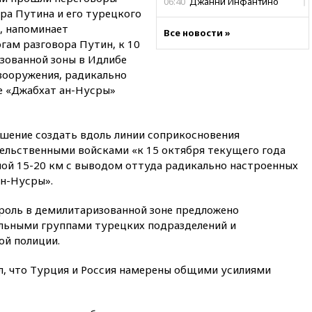
06:40
Джанни Инфантино
ра Путина и его турецкого
вновь угодил в скандал: на
этот раз интимного характера
, напоминает
Все новости »
огам разговора Путин, к 10
06:33
ВВС: работы Бэнкси
изованной зоны в Идлибе
обошлись британским
налогоплательщикам в 150
вооружения, радикально
тысяч фунтов стерлингов
ле «Джабхат ан-Нусры»
05:37
Почти треть россиян
готовы к покупке квартиры
вскладчину
ешение создать вдоль линии соприкосновения
ельственными войсками «к 15 октября текущего года
02:38
В Баренцевом море
ой 15-20 км с выводом оттуда радикально настроенных
нашли потопленный в 1942
году немецкий транспорт
ан-Нусры».
01:20
Bloomberg: Пентагон
роль в демилитаризованной зоне предложено
просит оборонные компании
льными группами турецких подразделений и
увеличить производство
ой полиции.
00:33
CNBC: Burger King вышел
на второе место среди сетей
ил, что Турция и Россия намерены общими усилиями
быстрого питания в США
вчера, 23:23
Bloomberg: США
хотят испытать ПРО «Золотой