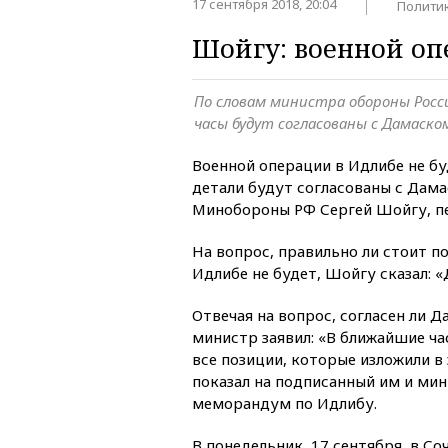
17 сентября 2018, 20:04
Полити
Шойгу: военной оп
По словам министра обороны Росс
часы будут согласованы с Дамаско
Военной операции в Идлибе не бу
детали будут согласованы с Дама
Минобороны РФ Сергей Шойгу, п
На вопрос, правильно ли стоит п
Идлибе не будет, Шойгу сказал: «
Отвечая на вопрос, согласен ли 
министр заявил: «В ближайшие ча
все позиции, которые изложили в
показал на подписанный им и ми
меморандум по Идлибу.
В понедельник, 17 сентября, в С