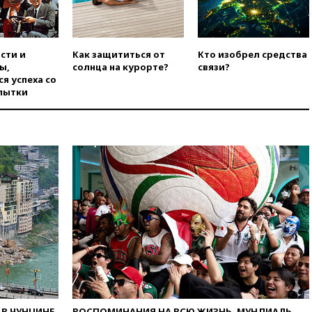
за приближения тайфуна
вчера, 13:47
Welt am Sonntag:
ЕС нарастил импорт
сти и
Как защититься от
Кто изобрел средства
российского СПГ
ы,
солнца на курорте?
связи?
вчера, 13:13
Число жертв
я успеха со
атаки БПЛА на Белгород
пытки
выросло до пяти
вчера, 13:09
Беспилотная
опасность объявлена в
Московской области
вчера, 12:48
На фоне угрозы
БПЛА приостановил работу
аэропорт Калуги
вчера, 12:37
ВС РФ заняли
еще два села в ДНР
вчера, 12:12
Хуситы атаковали
НПЗ в Саудовской Аравии
вчера, 11:53
В Уфе украинский
БПЛА попал в стройку вместо
В ЧУНЦИНЕ
ВОСПОМИНАНИЯ НА ВСЮ ЖИЗНЬ. МУНДИАЛЬ