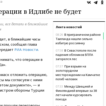
ка
ерации в Идлибе не будет
ии, все детали в ближайшие
Лента новостей
м
08:26
В приграничном районе
дет, в ближайшие часы
Таиланда нашли сильно
избитую россиянку
ском, сообщил глава
ередает
РИА Новости.
07:58
В Севастополе после
падения обломков БПЛА
загорелся лес
онимать, что операции в
Да».
07:37
При взрыве на
золоторудном
Дамаск отложить операцию,
месторождении на Камчатке
погиб человек
сы мы согласуем с ними
 этом документе», — и
07:33
Между Швецией и
нистром обороны Турции
Финляндией впервые за 38
лет начали курсировать
поезда
очи прошли переговоры