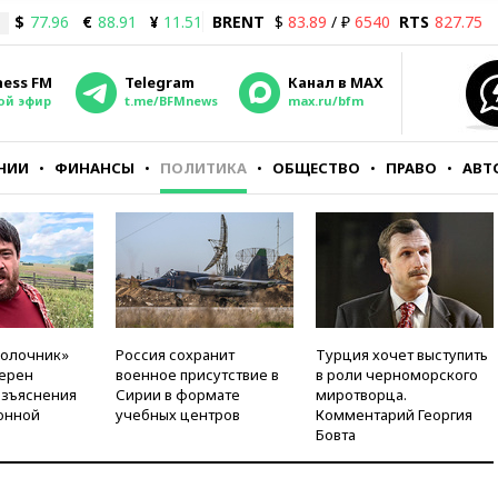
$
77.96
€
88.91
¥
11.51
BRENT
$
83.89
/ ₽
6540
RTS
827.75
ness FM
Telegram
Канал в MAX
ой эфир
t.me/BFMnews
max.ru/bfm
НИИ
ФИНАНСЫ
ПОЛИТИКА
ОБЩЕСТВО
ПРАВО
АВТ
молочник»
Россия сохранит
Турция хочет выступить
ерен
военное присутствие в
в роли черноморского
азъяснения
Сирии в формате
миротворца.
онной
учебных центров
Комментарий Георгия
Бовта