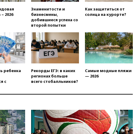
вчера, 20:00
Зеленский 8
августа посетит Сербию с
ндовая
Знаменитости и
Как защититься от
официальным визитом
 – 2026
бизнесмены,
солнца на курорте?
добившиеся успеха со
вчера, 19:58
В Госдуму будет
второй попытки
внесен законопроект об
отмене ЕГЭ
вчера, 19:50
Аэропорты Сочи и
Ярославля приостановили
работу
вчера, 19:35
WP: Трамп
призвал доноров-
ть ребенка
Рекорды ЕГЭ: в каких
Самые модные пляжи
республиканцев поддержать
регионах больше
— 2026
Вэнса на выборах 2028 года
я с
всего стобалльников?
вчера, 19:20
Число ломбардов
в РФ превысило максимум
2022 года
вчера, 19:15
Жуковский и
аэропорт Геленджика
возобновили работу
вчера, 19:00
Путин уточнил
порядок присвоения воинских