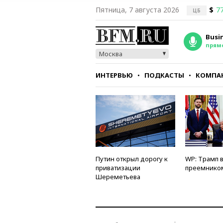
Пятница, 7 августа 2026
$
77
ЦБ
Busi
прям
Москва
ИНТЕРВЬЮ
ПОДКАСТЫ
КОМПА
СТИЛЬ
ТЕСТЫ
Путин открыл дорогу к
WP: Трамп 
приватизации
преемнико
Шереметьева