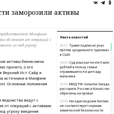
сти заморозили активы
t, представители Минфина
Лента новостей
ры об отказе от операций с
авить их под угрозу
05:51
Трамп подписал указ
против «родильного туризма»
в США
кие активы бизнесмена
04:00
Суд взыскал почти 5 млн
мо прочего, о его
рублей в пользу семьи
отравившегося в детсаду
е Верхний Ист-Сайд и
мальчика
на источники в Минфине
ost. Основные положения
03:00
МИД РФ: попытки Запада
рассорить Россию и Казахстан
обречены на провал
и ведомства ведут с
02:00
Ни один водоем Англии
зе от операций с активами
не соответствует нормам
химической безопасности
под угрозу введения