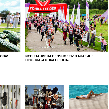
концессии строительства ж/д
в Армении
вчера, 21:00
В России вновь
обсуждают эксперимент по
онлайн-продаже алкоголя
вчера, 20:45
Матвиенко:
россиянам могут
рекомендовать не посещать
Армению
вчера, 20:35
ПВО за день
ЛОВА!
ИСПЫТАНИЕ НА ПРОЧНОСТЬ: В АЛАБИНЕ
сбила еще 281 украинский
ПРОШЛА «ГОНКА ГЕРОЕВ»
беспилотник над Россией
вчера, 20:27
Ямпольская
призвала оптимизировать
олимпиады для поступления в
вузы
вчера, 20:15
Минтранс
предложил оплачивать
защиту дорог от БПЛА из
средств на ремонт