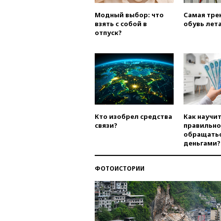
Модный выбор: что
Самая тре
взять с собой в
обувь лета
отпуск?
Кто изобрел средства
Как научи
связи?
правильно
обращатьс
деньгами?
ФОТОИСТОРИИ