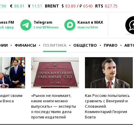
.96
€
88.91
¥
11.51
BRENT
$
83.89
/ ₽
6540
RTS
827.75
ness FM
Telegram
Канал в MAX
ой эфир
t.me/BFMnews
max.ru/bfm
НИИ
ФИНАНСЫ
ПОЛИТИКА
ОБЩЕСТВО
ПРАВО
АВТ
видит своим
«Рынок не понимает,
Как Россию попытались
м Вэнса
какие книги можно
сравнить с Венгрией и
выпускать» — эксперты
Словакией.
о последствиях дела
Комментарий Георгия
против издателей
Бовта