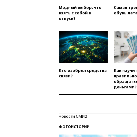
Модный выбор: что
Самая тре
взять с собой в
обувь лета
отпуск?
Кто изобрел средства
Как научи
связи?
правильно
обращатьс
деньгами?
Новости СМИ2
ФОТОИСТОРИИ