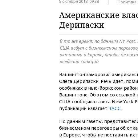
8 октября 2018, 09:38
Политика
Американские вла
Дерипаски
В то же время, по данным NY Pos
США ведут с бизнесменом перегово
активами в Европе, чтобы не пост
введения санкций
Вашингтон заморозил американс
Олега Дерипаски. Речь идет, поми
особняках в нью-йоркском район
Вашингтоне. Об этом со ссылкой 
США сообщила газета New York P
публикации излагает
ТАСС
.
По данным газеты, представител
бизнесменом переговоры об отка
в Европе, чтобы не поставить их 