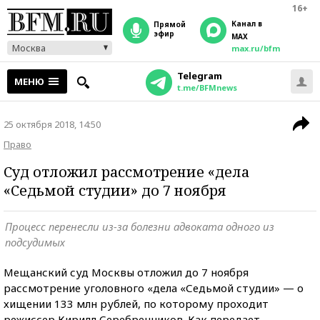
16+
Канал в
прямой
эфир
MAX
Москва
max.ru/bfm
Telegram
МЕНЮ
t.me/BFMnews
25 октября 2018, 14:50
Право
Суд отложил рассмотрение «дела
«Седьмой студии» до 7 ноября
Процесс перенесли из-за болезни адвоката одного из
подсудимых
Мещанский суд Москвы отложил до 7 ноября
рассмотрение уголовного «дела «Седьмой студии» — о
хищении 133 млн рублей, по которому проходит
режиссер Кирилл Серебренников. Как передает