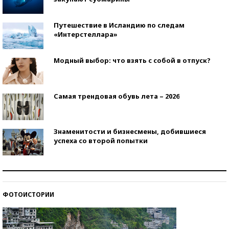
Путешествие в Исландию по следам
«Интерстеллара»
Модный выбор: что взять с собой в отпуск?
Самая трендовая обувь лета – 2026
Знаменитости и бизнесмены, добившиеся
успеха со второй попытки
Как защититься от солнца на курорте?
ФОТОИСТОРИИ
Кто изобрел средства связи?