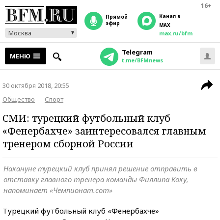
16+
Канал в
прямой
эфир
MAX
Москва
max.ru/bfm
Telegram
МЕНЮ
t.me/BFMnews
30 октября 2018, 20:55
Общество
Спорт
СМИ: турецкий футбольный клуб
«Фенербахче» заинтересовался главным
тренером сборной России
Накануне турецкий клуб принял решение отправить в
отставку главного тренера команды Филлипа Коку,
напоминает «Чемпионат.com»
Турецкий футбольный клуб «Фенербахче»