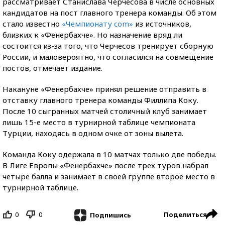
рассматривает Станислава Черчесова в числе основных
кандидатов на пост главного тренера команды. Об этом
стало известно
«Чемпионату com»
из источников,
близких к «Фенербахче». Но назначение вряд ли
состоится из-за того, что Черчесов тренирует сборную
России, и маловероятно, что согласился на совмещение
постов, отмечает издание.
Накануне «Фенербахче» принял решение отправить в
отставку главного тренера команды Филлипа Коку.
После 10 сыгранных матчей столичный клуб занимает
лишь 15-е место в турнирной таблице чемпионата
Турции, находясь в одном очке от зоны вылета.
Команда Коку одержала в 10 матчах только две победы.
В Лиге Европы «Фенербахче» после трех туров набрал
четыре балла и занимает в своей группе второе место в
турнирной таблице.
0
0
Поделиться
Подпишись