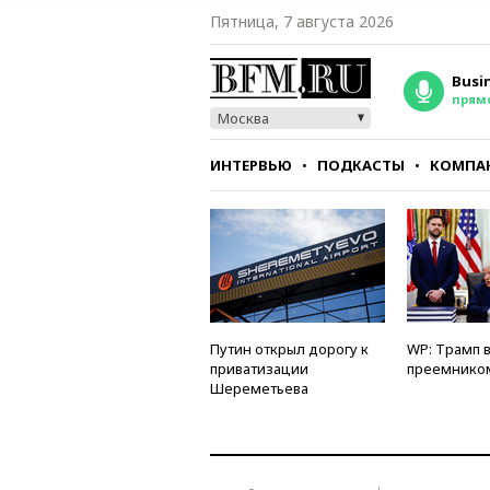
Пятница, 7 августа 2026
Busi
прям
Москва
ИНТЕРВЬЮ
ПОДКАСТЫ
КОМПА
СТИЛЬ
ТЕСТЫ
Путин открыл дорогу к
WP: Трамп 
приватизации
преемнико
Шереметьева