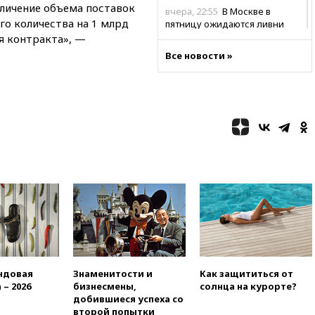
личение объема поставок
вчера, 22:55
В Москве в
го количества на 1 млрд
пятницу ожидаются ливни
ия контракта», —
вчера, 22:35
Винисиус
Все новости »
продлил контракт с «Реалом»
до 2032 года
вчера, 22:28
Отказаться от
российского гражданства
станет значительно дороже
вчера, 22:20
Путин назвал 76-ю
гвардейскую десантно-
штурмовую дивизию
легендарной
вчера, 22:15
Путин заслушал
доклад о ситуации на
добропольском направлении
вчера, 21:58
Генпрокуратура
признала нежелательным в
РФ американский Human
ндовая
Знаменитости и
Как защититься от
Rights Foundation
 – 2026
бизнесмены,
солнца на курорте?
добившиеся успеха со
вчера, 21:35
«Аэрофлот»
второй попытки