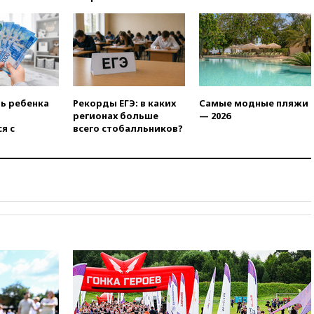
отменяет часть рейсов в Сочи
и Геленджик
вчера, 21:25
Руслан Терновой
выиграл золото чемпионата
Европы в прыжках с 10-
метровой вышки
вчера, 21:10
РФ не получала
ть ребенка
Рекорды ЕГЭ: в каких
Самые модные пляжи
обращений о прекращении
регионах больше
— 2026
концессии строительства ж/д
я с
всего стобалльников?
в Армении
вчера, 21:00
В России вновь
обсуждают эксперимент по
онлайн-продаже алкоголя
вчера, 20:45
Матвиенко:
россиянам могут
рекомендовать не посещать
Армению
вчера, 20:35
ПВО за день
сбила еще 281 украинский
беспилотник над Россией
вчера, 20:27
Ямпольская