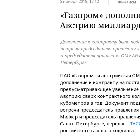
5 ноября 2018, 12:12
Финансы
«Газпром» дополни
Австрию миллиард 
Дополнение к контракту было подп
встречи председателя правления «
и председателя правления OMV AG 
Петербурге
ПАО «Газпром» и австрийская OM
дополнение к контракту на поста
предусматривающее увеличение 
Австрию сверх контрактного кол
кубометров в год. Документ подп
встречи председатель правления
Миллер и председатель правлени
Санкт-Петербурге, передает
ТАС
российского газового холдинга.