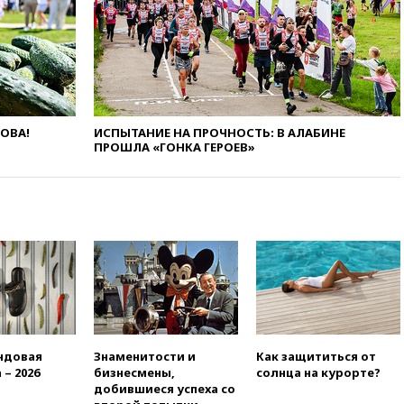
призвала оптимизировать
олимпиады для поступления в
вузы
вчера, 20:15
Минтранс
предложил оплачивать
защиту дорог от БПЛА из
средств на ремонт
ЛОВА!
ИСПЫТАНИЕ НА ПРОЧНОСТЬ: В АЛАБИНЕ
ПРОШЛА «ГОНКА ГЕРОЕВ»
вчера, 20:00
Зеленский 8
августа посетит Сербию с
официальным визитом
вчера, 19:58
В Госдуму будет
внесен законопроект об
отмене ЕГЭ
вчера, 19:50
Аэропорты Сочи и
Ярославля приостановили
работу
вчера, 19:35
WP: Трамп
призвал доноров-
ндовая
Знаменитости и
Как защититься от
республиканцев поддержать
 – 2026
бизнесмены,
солнца на курорте?
Вэнса на выборах 2028 года
добившиеся успеха со