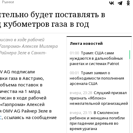
Рынки
тельно будет поставлять в
кубометров газа в год
исано в ходе рабочей
Лента новостей
Газпрома» Алексея Миллера
Райнера Зеле в Санкт-
01:00
Трамп: США сами
нуждаются в дальнобойных
ракетах и системах Patriot
V AG подписали
00:01
Трамп заявил о
вки газа в Австрию,
необходимости пополнения
арсенала США
объема поставок в
ичества на 1 млрд
вчера, 23:28
Слуцкий призвал
исан в ходе рабочей
признать «Яблоко»
нежелательной организацией
 «Газпрома» Алексей
я OMV AG Райнер Зеле в
вчера, 23:15
В Смоленске
С
, ссылаясь на сообщение
ребенок и женщина погибли
при падении деревьев во
время урагана