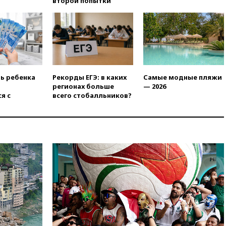
второй попытки
вчера, 19:20
Число ломбардов
в РФ превысило максимум
2022 года
вчера, 19:15
Жуковский и
аэропорт Геленджика
возобновили работу
вчера, 19:00
Путин уточнил
ть ребенка
Рекорды ЕГЭ: в каких
Самые модные пляжи
порядок присвоения воинских
регионах больше
— 2026
званий добровольцам
я с
всего стобалльников?
вчера, 18:50
Euractiv: восток
Финляндии приходит в упадок
без российских туристов
вчера, 18:35
В Жуковском и
аэропорту Геленджика
введены ограничения
вчера, 18:21
Зюганов
присоединился к критике
«Яблока»
вчера, 18:15
Четыре человека
пострадали при атаках ВСУ на
Белгородскую область