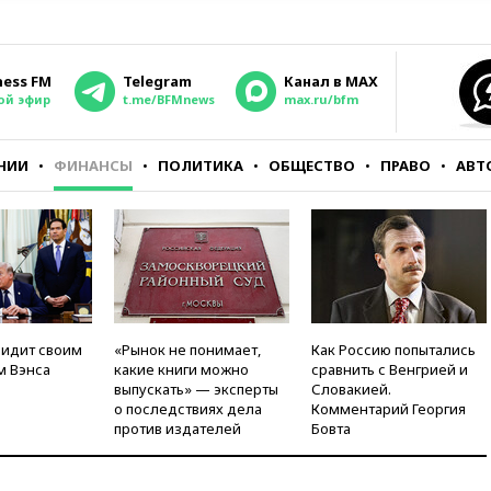
ness FM
Telegram
Канал в MAX
ой эфир
t.me/BFMnews
max.ru/bfm
НИИ
ФИНАНСЫ
ПОЛИТИКА
ОБЩЕСТВО
ПРАВО
АВТ
видит своим
«Рынок не понимает,
Как Россию попытались
м Вэнса
какие книги можно
сравнить с Венгрией и
выпускать» — эксперты
Словакией.
о последствиях дела
Комментарий Георгия
против издателей
Бовта