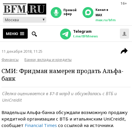
16+
Канал в
прямой
эфир
MAX
Москва
max.ru/bfm
Telegram
МЕНЮ
t.me/BFMnews
11 декабря 2018, 11:25
Финансы
Банки, вклады и кредиты
СМИ: Фридман намерен продать Альфа-
банк
Сделка оценивается в $7-8 млрд и обсуждалась с ВТБ и
UniCreidit
Владельцы Альфа-банка обсуждали возможную продажу
кредитной организации с ВТБ и итальянским UniCreidit,
сообщает
Financial Times
со ссылкой на источники.