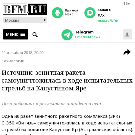
16+
Канал в
прямой
эфир
MAX
Москва
max.ru/bfm
Telegram
МЕНЮ
t.me/BFMnews
11 декабря 2018, 20:20
Технологии
Источник: зенитная ракета
самоуничтожилась в ходе испытательных
стрельб на Капустином Яре
Пострадавших в результате инцидента нет
Одна из ракет зенитного ракетного комплекса (ЗРК)
С-350 «Витязь» самоуничтожилась в ходе испытательных
стрельб на полигоне Капустин Яр (Астраханская область).