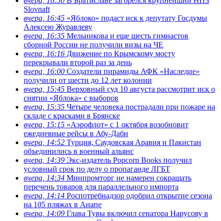
вчера, 16:50
В Братиславе загорелся крупнейший НПЗ
Slovnaft
вчера, 16:45
«Яблоко» подаст иск к депутату Госдумы
Алексею Журавлеву
вчера, 16:35
Мельникова и еще шесть гимнастов
сборной России не получили визы на ЧЕ
вчера, 16:16
Движение по Крымскому мосту
перекрывали второй раз за день
вчера, 16:00
Создатели пирамиды АФК «Наследие»
получили от шести до 12 лет колонии
вчера, 15:45
Верховный суд 10 августа рассмотрит иск о
снятии «Яблока» с выборов
вчера, 15:35
Четыре человека пострадали при пожаре на
складе с красками в Брянске
вчера, 15:15
«Аэрофлот» с 1 октября возобновит
ежедневные рейсы в Абу-Даби
вчера, 14:52
Турция, Саудовская Аравия и Пакистан
объединились в военный альянс
вчера, 14:39
Экс-издатель Popcorn Books получил
условный срок по делу о пропаганде ЛГБТ
вчера, 14:34
Минпромторг не намерен сокращать
перечень товаров для параллельного импорта
вчера, 14:14
Роспотребнадзор одобрил открытие сезона
на 105 пляжах в Анапе
вчера, 14:09
Глава Тувы включил сенатора Нарусову в