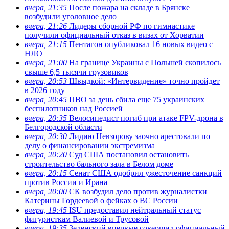
вчера, 21:35
После пожара на складе в Брянске
возбудили уголовное дело
вчера, 21:26
Лидеры сборной РФ по гимнастике
получили официальный отказ в визах от Хорватии
вчера, 21:15
Пентагон опубликовал 16 новых видео с
НЛО
вчера, 21:00
На границе Украины с Польшей скопилось
свыше 6,5 тысячи грузовиков
вчера, 20:53
Швыдкой: «Интервидение» точно пройдет
в 2026 году
вчера, 20:45
ПВО за день сбила еще 75 украинских
беспилотников над Россией
вчера, 20:35
Велосипедист погиб при атаке FPV-дрона в
Белгородской области
вчера, 20:30
Лидию Невзорову заочно арестовали по
делу о финансировании экстремизма
вчера, 20:20
Суд США постановил остановить
строительство бального зала в Белом доме
вчера, 20:15
Сенат США одобрил ужесточение санкций
против России и Ирана
вчера, 20:00
СК возбудил дело против журналистки
Катерины Гордеевой о фейках о ВС России
вчера, 19:45
ISU предоставил нейтральный статус
фигуристкам Валиевой и Трусовой
вчера, 19:35
Зеленский впервые совершил официальный