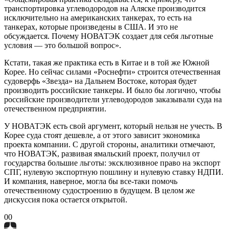
транспортировка углеводородов на Аляске производится
исключительно на американских танкерах, то есть на
танкерах, которые произведены в США. И это не
обсуждается. Почему НОВАТЭК создает для себя льготные
условия — это большой вопрос».
Кстати, такая же практика есть в Китае и в той же Южной
Корее. Но сейчас силами «Роснефти» строится отечественная
судоверфь «Звезда» на Дальнем Востоке, которая будет
производить российские танкеры. И было бы логично, чтобы
российские производители углеводородов заказывали суда на
отечественном предприятии.
У НОВАТЭК есть свой аргумент, который нельзя не учесть. В
Корее суда стоят дешевле, а от этого зависит экономика
проекта компании. С другой стороны, аналитики отмечают,
что НОВАТЭК, развивая ямальский проект, получил от
государства большие льготы: эксклюзивное право на экспорт
СПГ, нулевую экспортную пошлину и нулевую ставку НДПИ.
И компания, наверное, могла бы все-таки помочь
отечественному судостроению в будущем. В целом же
дискуссия пока остается открытой.
0
0