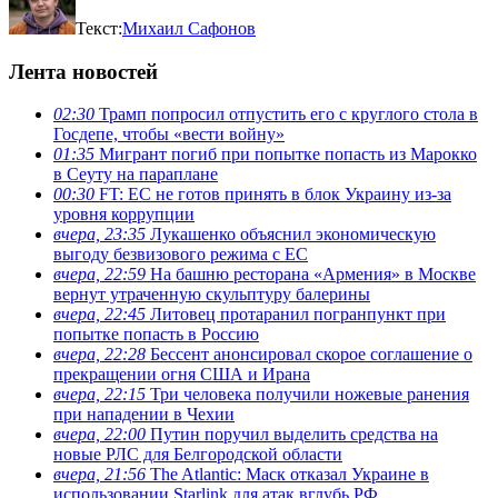
Текст:
Михаил Сафонов
Лента новостей
02:30
Трамп попросил отпустить его с круглого стола в
Госдепе, чтобы «вести войну»
01:35
Мигрант погиб при попытке попасть из Марокко
в Сеуту на параплане
00:30
FT: ЕС не готов принять в блок Украину из-за
уровня коррупции
вчера, 23:35
Лукашенко объяснил экономическую
выгоду безвизового режима с ЕС
вчера, 22:59
На башню ресторана «Армения» в Москве
вернут утраченную скульптуру балерины
вчера, 22:45
Литовец протаранил погранпункт при
попытке попасть в Россию
вчера, 22:28
Бессент анонсировал скорое соглашение о
прекращении огня США и Ирана
вчера, 22:15
Три человека получили ножевые ранения
при нападении в Чехии
вчера, 22:00
Путин поручил выделить средства на
новые РЛС для Белгородской области
вчера, 21:56
The Atlantic: Маск отказал Украине в
использовании Starlink для атак вглубь РФ