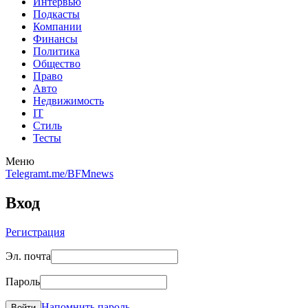
Интервью
Подкасты
Компании
Финансы
Политика
Общество
Право
Авто
Недвижимость
IT
Стиль
Тесты
Меню
Telegram
t.me/BFMnews
Вход
Регистрация
Эл. почта
Пароль
Напомнить пароль
Войти