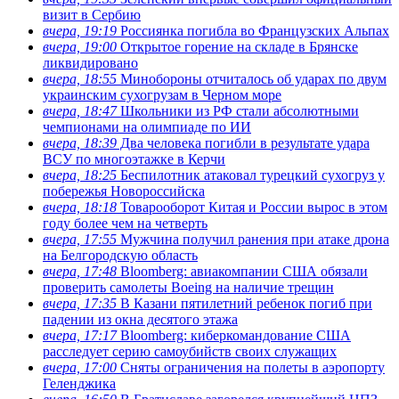
визит в Сербию
вчера, 19:19
Россиянка погибла во Французских Альпах
вчера, 19:00
Открытое горение на складе в Брянске
ликвидировано
вчера, 18:55
Минобороны отчиталось об ударах по двум
украинским сухогрузам в Черном море
вчера, 18:47
Школьники из РФ стали абсолютными
чемпионами на олимпиаде по ИИ
вчера, 18:39
Два человека погибли в результате удара
ВСУ по многоэтажке в Керчи
вчера, 18:25
Беспилотник атаковал турецкий сухогруз у
побережья Новороссийска
вчера, 18:18
Товарооборот Китая и России вырос в этом
году более чем на четверть
вчера, 17:55
Мужчина получил ранения при атаке дрона
на Белгородскую область
вчера, 17:48
Bloomberg: авиакомпании США обязали
проверить самолеты Boeing на наличие трещин
вчера, 17:35
В Казани пятилетний ребенок погиб при
падении из окна десятого этажа
вчера, 17:17
Bloomberg: киберкомандование США
расследует серию самоубийств своих служащих
вчера, 17:00
Сняты ограничения на полеты в аэропорту
Геленджика