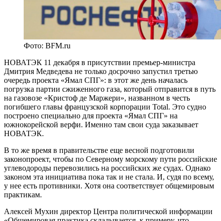
Фото: BFM.ru
НОВАТЭК 11 декабря в присутствии премьер-министра
Дмитрия Медведева не только досрочно запустил третью
очередь проекта «Ямал СПГ»: в этот же день началась
погрузка партии сжиженного газа, который отправится в путь
на газовозе «Кристоф де Маржери», названном в честь
погибшего главы французской корпорации Total. Это судно
построено специально для проекта «Ямал СПГ» на
южнокорейской верфи. Именно там свои суда заказывает
НОВАТЭК.
В то же время в правительстве еще весной подготовили
законопроект, чтобы по Северному морскому пути российские
углеводороды перевозились на российских же судах. Однако
законом эта инициатива пока так и не стала. И, судя по всему,
у нее есть противники. Хотя она соответствует общемировым
практикам.
Алексей Мухин
директор Центра политической информации
«Общемировая практика складывается, к примеру, что