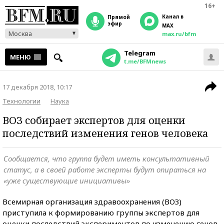
16+
Канал в
прямой
эфир
MAX
Москва
max.ru/bfm
Telegram
МЕНЮ
t.me/BFMnews
17 декабря 2018, 10:17
Технологии
Наука
ВОЗ собирает экспертов для оценки
последствий изменения генов человека
Сообщается, что группа будет иметь консультативный
статус, а в своей работе эксперты будут опираться на
«уже существующие инициативы»
Всемирная организация здравоохранения (ВОЗ)
приступила к формированию группы экспертов для
оценки последствий экспериментов по изменению генов