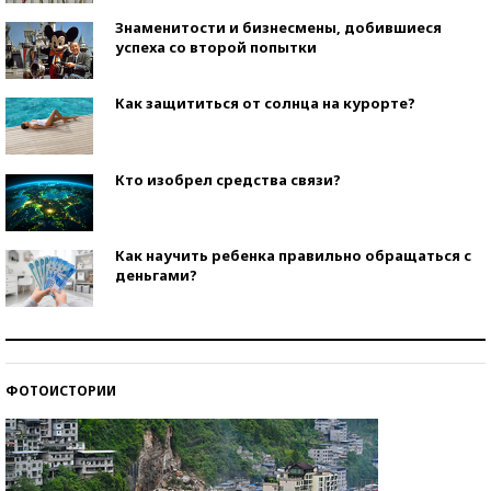
Знаменитости и бизнесмены, добившиеся
успеха со второй попытки
Как защититься от солнца на курорте?
Кто изобрел средства связи?
Как научить ребенка правильно обращаться с
деньгами?
Рекорды ЕГЭ: в каких регионах больше всего
стобалльников?
ФОТОИСТОРИИ
Самые модные пляжи — 2026