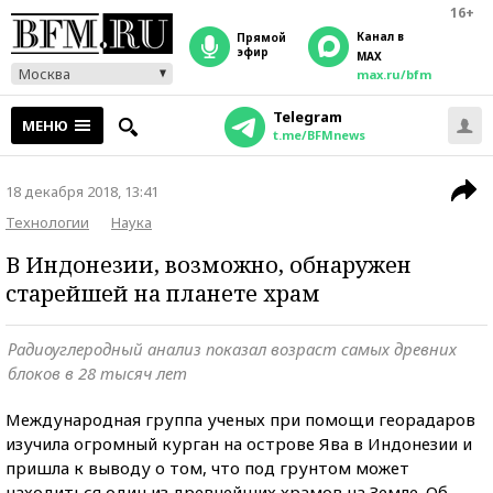
16+
Канал в
прямой
эфир
MAX
Москва
max.ru/bfm
Telegram
МЕНЮ
t.me/BFMnews
18 декабря 2018, 13:41
Технологии
Наука
В Индонезии, возможно, обнаружен
старейшей на планете храм
Радиоуглеродный анализ показал возраст самых древних
блоков в 28 тысяч лет
Международная группа ученых при помощи георадаров
изучила огромный курган на острове Ява в Индонезии и
пришла к выводу о том, что под грунтом может
находиться один из древнейших храмов на Земле. Об