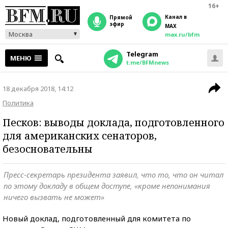
16+
Канал в
прямой
эфир
MAX
Москва
max.ru/bfm
Telegram
МЕНЮ
t.me/BFMnews
18 декабря 2018, 14:12
Политика
Песков: выводы доклада, подготовленного
для американских сенаторов,
безосновательны
Пресс-секретарь президента заявил, что то, что он читал
по этому докладу в общем доступе, «кроме непонимания
ничего вызвать не может»
Новый доклад, подготовленный для комитета по