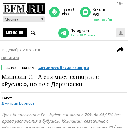
16+
Канал в
прямой
эфир
MAX
Москва
max.ru/bfm
Telegram
МЕНЮ
t.me/BFMnews
19 декабря 2018, 21:10
Политика
Актуальная тема:
Антироссийские санкции
Минфин США снимает санкции с
«Русала», но не с Дерипаски
Текст:
Дмитрий Борисов
Доля бизнесмена в En+ будет снижена с 70% до 44,95% без
права увеличения в будущем. Компании, связанные с
«Русалом», исключат из санкционного списка через 30 дней