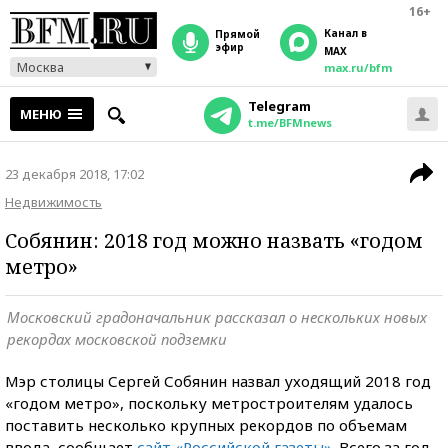
16+
Канал в
прямой
эфир
MAX
Москва
max.ru/bfm
Telegram
МЕНЮ
t.me/BFMnews
23 декабря 2018, 17:02
Недвижимость
Собянин: 2018 год можно назвать «годом
метро»
Московский градоначальник рассказал о нескольких новых
рекордах московской подземки
Мэр столицы Сергей Собянин назвал уходящий 2018 год
«годом метро», поскольку метростроителям удалось
поставить несколько крупных рекордов по объемам
ввода, сообщает
сайт «Российской газеты»
. Всего за год