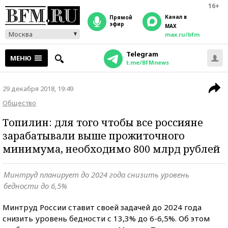
16+
Канал в
прямой
эфир
MAX
Москва
max.ru/bfm
Telegram
МЕНЮ
t.me/BFMnews
29 декабря 2018, 19:49
Общество
Топилин: для того чтобы все россияне
зарабатывали выше прожиточного
минимума, необходимо 800 млрд рублей
Минтруд планирует до 2024 года снизить уровень
бедности до 6,5%
Минтруд России ставит своей задачей до 2024 года
снизить уровень бедности с 13,3% до 6-6,5%. Об этом