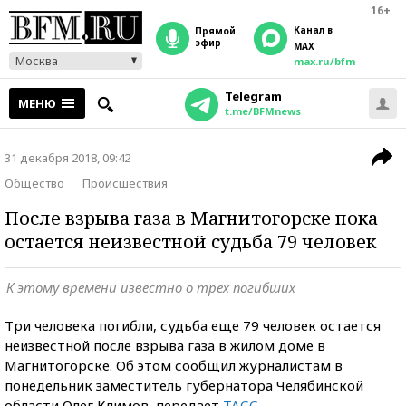
16+
Канал в
прямой
эфир
MAX
Москва
max.ru/bfm
Telegram
МЕНЮ
t.me/BFMnews
31 декабря 2018, 09:42
Общество
Происшествия
После взрыва газа в Магнитогорске пока
остается неизвестной судьба 79 человек
К этому времени известно о трех погибших
Три человека погибли, судьба еще 79 человек остается
неизвестной после взрыва газа в жилом доме в
Магнитогорске. Об этом сообщил журналистам в
понедельник заместитель губернатора Челябинской
области Олег Климов, передает
ТАСС
.