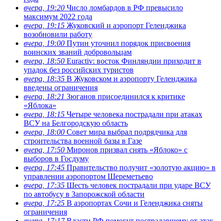
вчера, 19:20
Число ломбардов в РФ превысило
максимум 2022 года
вчера, 19:15
Жуковский и аэропорт Геленджика
возобновили работу
вчера, 19:00
Путин уточнил порядок присвоения
воинских званий добровольцам
вчера, 18:50
Euractiv: восток Финляндии приходит в
упадок без российских туристов
вчера, 18:35
В Жуковском и аэропорту Геленджика
введены ограничения
вчера, 18:21
Зюганов присоединился к критике
«Яблока»
вчера, 18:15
Четыре человека пострадали при атаках
ВСУ на Белгородскую область
вчера, 18:00
Совет мира выбрал подрядчика для
строительства военной базы в Газе
вчера, 17:50
Миронов призвал снять «Яблоко» с
выборов в Госдуму
вчера, 17:45
Правительство получит «золотую акцию» в
управлении аэропортом Шереметьево
вчера, 17:35
Шесть человек пострадали при ударе ВСУ
по автобусу в Запорожской области
вчера, 17:25
В аэропортах Сочи и Геленджика сняты
ограничения
вчера, 17:17
Власти РФ помогут пострадавшему от атак