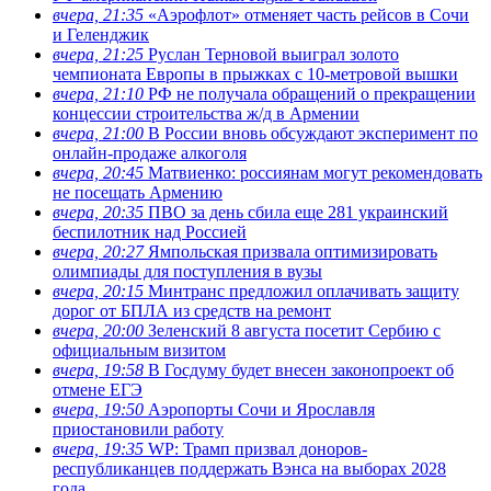
вчера, 21:35
«Аэрофлот» отменяет часть рейсов в Сочи
и Геленджик
вчера, 21:25
Руслан Терновой выиграл золото
чемпионата Европы в прыжках с 10-метровой вышки
вчера, 21:10
РФ не получала обращений о прекращении
концессии строительства ж/д в Армении
вчера, 21:00
В России вновь обсуждают эксперимент по
онлайн-продаже алкоголя
вчера, 20:45
Матвиенко: россиянам могут рекомендовать
не посещать Армению
вчера, 20:35
ПВО за день сбила еще 281 украинский
беспилотник над Россией
вчера, 20:27
Ямпольская призвала оптимизировать
олимпиады для поступления в вузы
вчера, 20:15
Минтранс предложил оплачивать защиту
дорог от БПЛА из средств на ремонт
вчера, 20:00
Зеленский 8 августа посетит Сербию с
официальным визитом
вчера, 19:58
В Госдуму будет внесен законопроект об
отмене ЕГЭ
вчера, 19:50
Аэропорты Сочи и Ярославля
приостановили работу
вчера, 19:35
WP: Трамп призвал доноров-
республиканцев поддержать Вэнса на выборах 2028
года