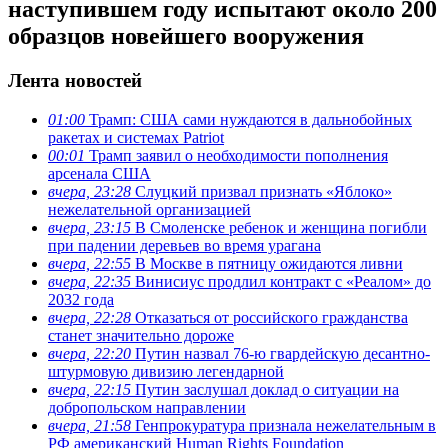
наступившем году испытают около 200
образцов новейшего вооружения
Лента новостей
01:00
Трамп: США сами нуждаются в дальнобойных
ракетах и системах Patriot
00:01
Трамп заявил о необходимости пополнения
арсенала США
вчера, 23:28
Слуцкий призвал признать «Яблоко»
нежелательной организацией
вчера, 23:15
В Смоленске ребенок и женщина погибли
при падении деревьев во время урагана
вчера, 22:55
В Москве в пятницу ожидаются ливни
вчера, 22:35
Винисиус продлил контракт с «Реалом» до
2032 года
вчера, 22:28
Отказаться от российского гражданства
станет значительно дороже
вчера, 22:20
Путин назвал 76-ю гвардейскую десантно-
штурмовую дивизию легендарной
вчера, 22:15
Путин заслушал доклад о ситуации на
добропольском направлении
вчера, 21:58
Генпрокуратура признала нежелательным в
РФ американский Human Rights Foundation