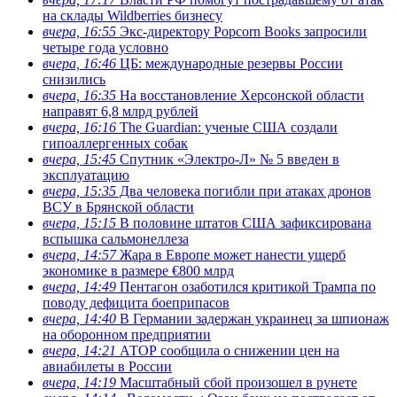
на склады Wildberries бизнесу
вчера, 16:55
Экс-директору Popcorn Books запросили
четыре года условно
вчера, 16:46
ЦБ: международные резервы России
снизились
вчера, 16:35
На восстановление Херсонской области
направят 6,8 млрд рублей
вчера, 16:16
The Guardian: ученые США создали
гипоаллергенных собак
вчера, 15:45
Спутник «Электро-Л» № 5 введен в
эксплуатацию
вчера, 15:35
Два человека погибли при атаках дронов
ВСУ в Брянской области
вчера, 15:15
В половине штатов США зафиксирована
вспышка сальмонеллеза
вчера, 14:57
Жара в Европе может нанести ущерб
экономике в размере €800 млрд
вчера, 14:49
Пентагон озаботился критикой Трампа по
поводу дефицита боеприпасов
вчера, 14:40
В Германии задержан украинец за шпионаж
на оборонном предприятии
вчера, 14:21
АТОР сообщила о снижении цен на
авиабилеты в России
вчера, 14:19
Масштабный сбой произошел в рунете