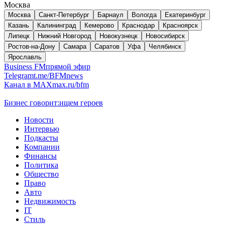
Москва
Москва
Санкт-Петербург
Барнаул
Вологда
Екатеринбург
Казань
Калининград
Кемерово
Краснодар
Красноярск
Липецк
Нижний Новгород
Новокузнецк
Новосибирск
Ростов-на-Дону
Самара
Саратов
Уфа
Челябинск
Ярославль
Business FM
прямой эфир
Telegram
t.me/BFMnews
Канал в MAX
max.ru/bfm
Бизнес говорит:
ищем героев
Новости
Интервью
Подкасты
Компании
Финансы
Политика
Общество
Право
Авто
Недвижимость
IT
Стиль