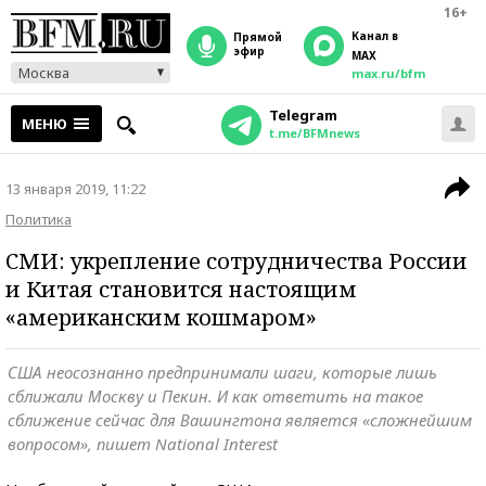
16+
Канал в
прямой
эфир
MAX
Москва
max.ru/bfm
Telegram
МЕНЮ
t.me/BFMnews
13 января 2019, 11:22
Политика
СМИ: укрепление сотрудничества России
и Китая становится настоящим
«американским кошмаром»
США неосознанно предпринимали шаги, которые лишь
сближали Москву и Пекин. И как ответить на такое
сближение сейчас для Вашингтона является «сложнейшим
вопросом», пишет National Interest