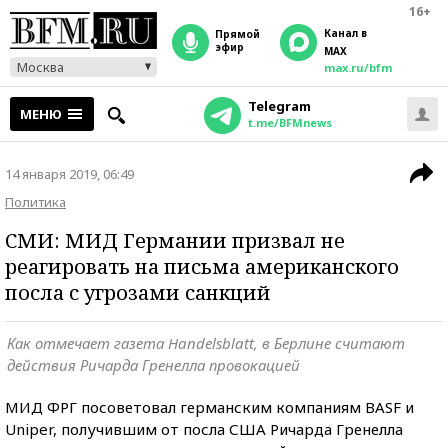
16+
Канал в
прямой
эфир
MAX
Москва
max.ru/bfm
Telegram
МЕНЮ
t.me/BFMnews
14 января 2019, 06:49
Политика
СМИ: МИД Германии призвал не
реагировать на письма американского
посла с угрозами санкций
Как отмечает газета Handelsblatt, в Берлине считают
действия Ричарда Гренелла провокацией
МИД ФРГ посоветовал германским компаниям BASF и
Uniper, получившим от посла США Ричарда Гренелла