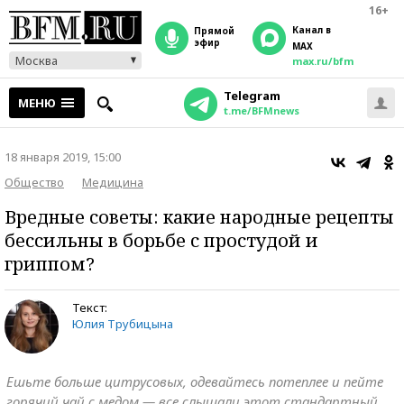
16+
Канал в
прямой
эфир
MAX
Москва
max.ru/bfm
Telegram
МЕНЮ
t.me/BFMnews
18 января 2019, 15:00
Общество
Медицина
Вредные советы: какие народные рецепты
бессильны в борьбе с простудой и
гриппом?
Текст:
Юлия Трубицына
Ешьте больше цитрусовых, одевайтесь потеплее и пейте
горячий чай с медом — все слышали этот стандартный