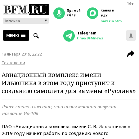
16+
Канал в
прямой
эфир
MAX
Москва
max.ru/bfm
Telegram
МЕНЮ
t.me/BFMnews
18 января 2019, 22:22
Технологии
Авиационный комплекс имени
Ильюшина в этом году приступит к
созданию самолета для замены «Руслана»
Ранее стало известно, что новая машина получит
название Ил-106
ПАО «Авиационный комплекс имени С. В. Ильюшина» в
2019 году начнет работы по созданию нового