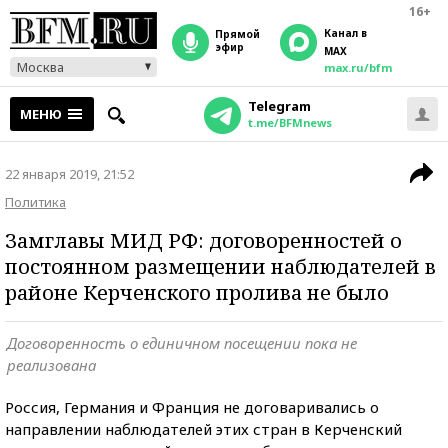
16+
Канал в
прямой
эфир
MAX
Москва
max.ru/bfm
Telegram
МЕНЮ
t.me/BFMnews
22 января 2019, 21:52
Политика
Замглавы МИД РФ: договоренностей о
постоянном размещении наблюдателей в
районе Керченского пролива не было
Договоренность о единичном посещении пока не
реализована
Россия, Германия и Франция не договаривались о
направлении наблюдателей этих стран в Керченский