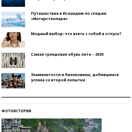
Путешествие в Исландию по следам
«Интерстеллара»
Модный выбор: что взять с собой в отпуск?
Самая трендовая обувь лета – 2026
Знаменитости и бизнесмены, добившиеся
успеха со второй попытки
Как защититься от солнца на курорте?
ФОТОИСТОРИИ
Кто изобрел средства связи?