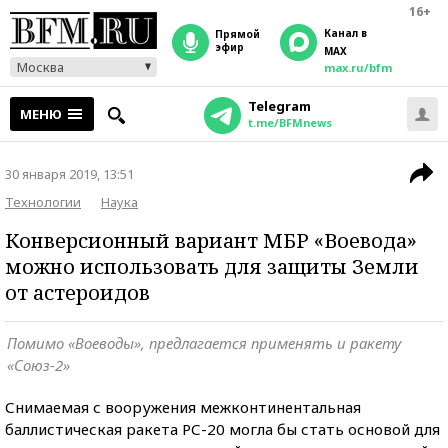
16+
Канал в
прямой
эфир
MAX
Москва
max.ru/bfm
Telegram
МЕНЮ
t.me/BFMnews
30 января 2019, 13:51
Технологии
Наука
Конверсионный вариант МБР «Воевода»
можно использовать для защиты Земли
от астероидов
Помимо «Воеводы», предлагается применять и ракету
«Союз-2»
Снимаемая с вооружения межконтинентальная
баллистическая ракета РС-20 могла бы стать основой для