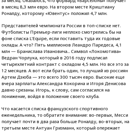
за месяц. Оказалось, что форвард «Барселоны» получает
в месяц 8,3 млн евро. На втором месте Криштиану
Роналду, которому «Ювентус» положил 4,7 млн.
Представителей чемпионата России в топ-списке нет.
Футболисты Премьер-лиги неплохо смотрелись бы на
фоне списка L'Equipe, если поставить туда их годовые
оклады. А что? Пять миллионов Леандро Паредеса, 4,1
млн — Бранислава Ивановича... Символ «Локомотива»
Ведран Чорлука, который в 2016 году подписал
четырехлетний контракт с окладом 4,5 млн. Но все это за
12 месяцев. А вот если брать один, то лучший из россиян
Артем Дзюба — это всего 300 тысяч евро. Высокие еще
вчера зарплаты Александра Кокорина и Игоря Денисова
давно срезаны. Игорь, к слову, сам согласился на
понижение, войдя в положение своего клуба.
Что касается списка французского спортивного
еженедельника, то обратите внимание: во-первых, Месси
получает почти в два раза больше Роналду, во-вторых, на
третьем месте Антуан Гризманн, который опережает