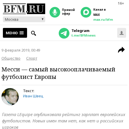
16+
Канал в
прямой
эфир
MAX
Москва
max.ru/bfm
Telegram
МЕНЮ
t.me/BFMnews
9 февраля 2019, 00:49
Общество
Спорт
Месси — самый высокооплачиваемый
футболист Европы
Текст:
Иван Швец
Газета LEquipe опубликовала рейтинг зарплат европейских
футболистов. Новых имен там нет, как нет и российских
игроков