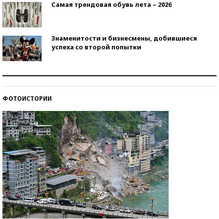
Самая трендовая обувь лета – 2026
Знаменитости и бизнесмены, добившиеся
успеха со второй попытки
Как защититься от солнца на курорте?
ФОТОИСТОРИИ
Кто изобрел средства связи?