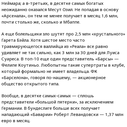
Неймара; а в-третьих, в десятке самых богатых
неожиданно оказался Месут Озил. Не попадая в основу
«Арсенала», он тем не менее получает в месяц 1,6 млн,
почти столько же, сколько и Мбаппе.
А еще болельщики зло шутят про 2,5 млн «хрустального»
Гарета Бэйла. Хотя шестое место часто
травмирующегося валлийца из «Реала» все равно
удивляет не так сильно, как 3 млн за 30 дней для Луиса
Суареса. В топ-10 еще один представитель «Барсы» —
Фелипе Коутиньо. Любопытны такие супертраты в клубе,
который формально не имеет владельца. ФК
«Барселона», говоря по-нашему, — акционерное
общество открытого типа.
Вообще, в десятке самых-самых — сплошь
представители «большой пятерки», за исключением
Германии. В бундеслиге больше всех получает
нападающий «Баварии» Роберт Левандовски — 1,37 млн
евро в месяц.