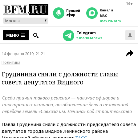
16+
Канал в
прямой
эфир
MAX
Москва
max.ru/bfm
Telegram
МЕНЮ
t.me/BFMnews
14 февраля 2019, 21:21
Политика
Грудинина сняли с должности главы
совета депутатов Видного
Среди причин такого решения — наличие офшоров и
иностранных активов, возобновление дела о незаконной
передаче земель «Совхоза им. Ленина» под строительство
Павла Грудинина сняли с должности председателя совета
депутатов города Видное Ленинского района
Московской области, передает
ТАСС
.