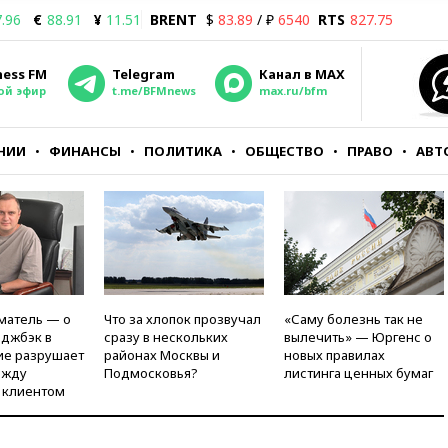
.96
€
88.91
¥
11.51
BRENT
$
83.89
/ ₽
6540
RTS
827.75
ness FM
Telegram
Канал в MAX
ой эфир
t.me/BFMnews
max.ru/bfm
НИИ
ФИНАНСЫ
ПОЛИТИКА
ОБЩЕСТВО
ПРАВО
АВТ
матель — о
Что за хлопок прозвучал
«Саму болезнь так не
рджбэк в
сразу в нескольких
вылечить» — Юргенс о
ие разрушает
районах Москвы и
новых правилах
ежду
Подмосковья?
листинга ценных бумаг
 клиентом