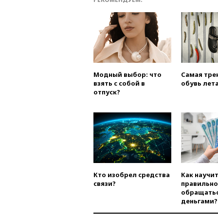
Модный выбор: что
Самая тре
взять с собой в
обувь лета
отпуск?
Кто изобрел средства
Как научи
связи?
правильно
обращатьс
деньгами?