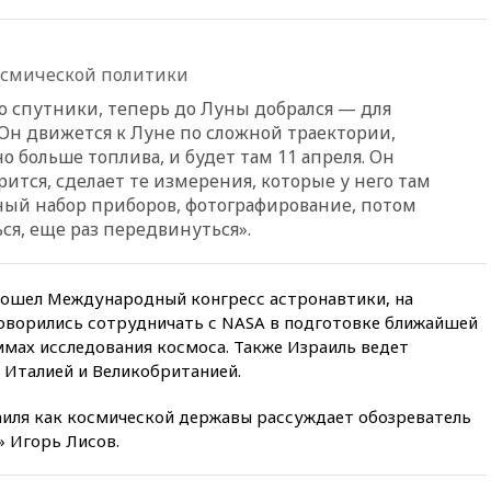
13:16
«Родина» просит
Верховный суд снять «Яблоко»
с выборов
осмической политики
13:11
Путин обсудил с
президентом ОАЭ ситуацию в
ко спутники, теперь до Луны добрался — для
Персидском заливе и на
 Он движется к Луне по сложной траектории,
Украине
 больше топлива, и будет там 11 апреля. Он
13:09
Суд обязал москвичку
ится, сделает те измерения, которые у него там
выселить из квартиры
ный набор приборов, фотографирование, потом
крокодила, лису и других
ся, еще раз передвинуться».
животных
12:51
Россия планирует
запустить групповые
рошел Международный конгресс астронавтики, на
безвизовые турпоездки для
оворились сотрудничать с NASA в подготовке ближайшей
Вьетнама
ммах исследования космоса. Также Израиль ведет
12:36
Экспорт растворимого
 Италией и Великобританией.
кофе из России достиг
рекордных показателей
раиля как космической державы рассуждает обозреватель
12:30
Российские войска
 Игорь Лисов.
взяли под контроль село
Анискино в Харьковской