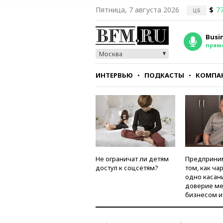
Пятница, 7 августа 2026
$
77
ЦБ
Busi
прям
Москва
ИНТЕРВЬЮ
ПОДКАСТЫ
КОМПА
СТИЛЬ
ТЕСТЫ
Не ограничат ли детям
Предприни
доступ к соцсетям?
том, как ча
одно касан
доверие м
бизнесом и