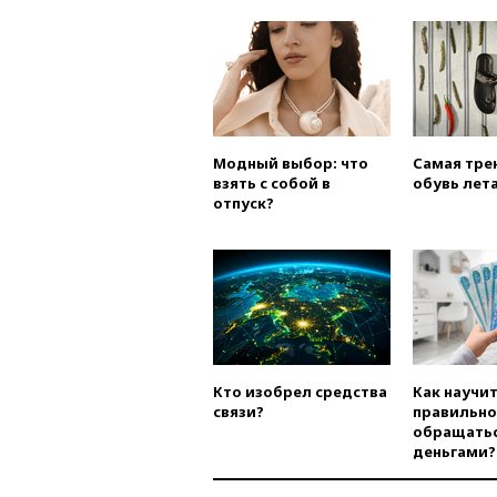
Модный выбор: что
Самая тре
взять с собой в
обувь лета
отпуск?
Кто изобрел средства
Как научи
связи?
правильно
обращатьс
деньгами?