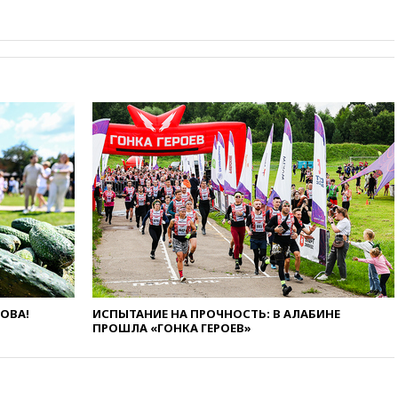
обмена криптовалюты в
«Москве-Сити»
10:13
Минтранс предлагает
тратить средства дорожных
фондов на защиту трасс от
БПЛА
09:56
Хакеры нашли
документы об ударах ВСУ по
нефтяным терминалам в
России
09:49
WSJ: Трамп «сходит с
ума» из-за сообщений в СМИ
об истощении боеприпасов у
США
09:36
Исландия и Черногория
в 2028 году могут войти в
ЛОВА!
ИСПЫТАНИЕ НА ПРОЧНОСТЬ: В АЛАБИНЕ
состав Евросоюза
ПРОШЛА «ГОНКА ГЕРОЕВ»
09:18
Пашинян сообщил о
приверженности Армении
основополагающим
принципам ЕАЭС