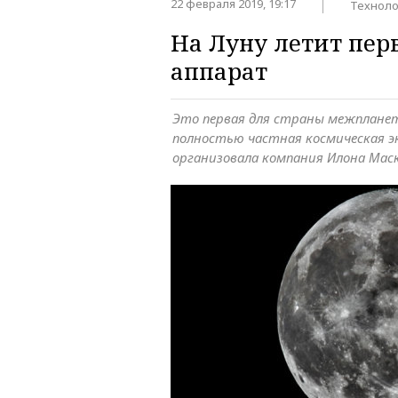
22 февраля 2019, 19:17
Техноло
На Луну летит пе
аппарат
Это первая для страны межпланет
полностью частная космическая эк
организовала компания Илона Маск