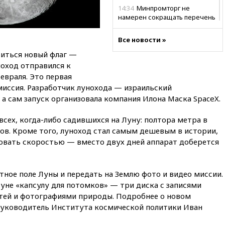
14:34
Минпромторг не
намерен сокращать перечень
товаров для параллельного
импорта
Все новости »
14:14
Роспотребнадзор
иться новый флаг —
одобрил открытие сезона на
ноход отправился к
105 пляжах в Анапе
евраля. Это первая
14:09
Глава Тувы включил
миссия. Разработчик лунохода — израильский
сенатора Нарусову в список
 а сам запуск организовала компания Илона Маска SpaceX.
кандидатов в Совфед
13:57
Wildberries запустит
всех, когда-либо садившихся на Луну: полтора метра в
программу по открытию
ов. Кроме того, луноход стал самым дешевым в истории,
партнерских хабов
вовать скоростью — вместо двух дней аппарат доберется
13:53
Сенаторы Аргентины
одобрили скандальный
законопроект о частной
тное поле Луны и передать на Землю фото и видео миссии.
собственности
Луне «капсулу для потомков» — три диска с записями
13:36
ABC News: запасы
етей и фотографиями природы. Подробнее о новом
вооружений США достигли
руководитель Института космической политики Иван
крайне низкого уровня