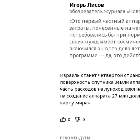
Игорь Лисов
обозреватель журнала «Нов
«Это первый частный аппар
затраты, понесенные на нег
потребовались бы при норм
своих нужд имеет космичес
включился он в это дело ле
программе — да, это действ
Израиль станет четвертой страно
поверхность спутника Земли апп
часть расходов на луноход взял 
на создание аппарата 27 млн дол
карту мира».
0
0
РЕКОМЕНДУЕМ: