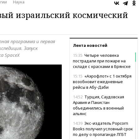
гии
Наука
рвый израильский космический
ная программа и первая
Лента новостей
спедиция. Запуск
а SpaceX
15:35
Четыре человека
пострадали при пожаре на
складе с красками в Брянске
15:15
«Аэрофлот» с 1 октября
возобновит ежедневные
рейсы в Абу-Даби
14:52
Турция, Саудовская
Аравия и Пакистан
объединились в военный
альянс
14:39
Экс-издатель Popcorn
Books получил условный срок
по делу о пропаганде ЛГБТ