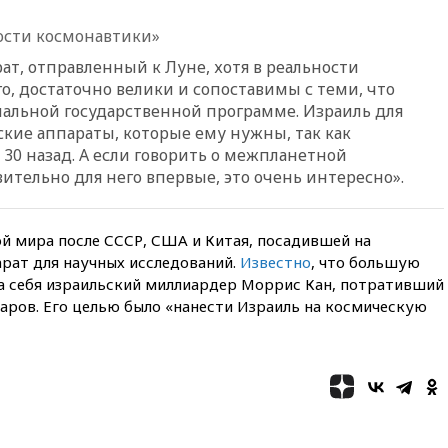
области
12:15
Минцифры РФ не
ости космонавтики»
планирует вводить
ат, отправленный к Луне, хотя в реальности
ограничения на доступ детей
в соцсети
о, достаточно велики и сопоставимы с теми, что
альной государственной программе. Израиль для
11:58
Резаи: Иран не допустит
кие аппараты, которые ему нужны, так как
открытия второго маршрута в
т 30 назад. А если говорить о межпланетной
Ормузском проливе
ительно для него впервые, это очень интересно».
11:48
Жители Москвы и
Подмосковья сообщили о
громких взрывах
й мира после СССР, США и Китая, посадившей на
11:41
ТПП предлагает
арат для научных исследований.
Известно
, что большую
изменить процедуру
на себя израильский миллиардер Моррис Кан, потративший
банкротства для
ларов. Его целью было «нанести Израиль на космическую
пострадавших от атак БПЛА
продавцов
11:38
Шадаев исключил
запуск мессенджера на
«Госуслугах»
11:22
При стрельбе в школе в
Таиланде погибли пять