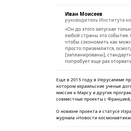
Иван Моисеев
руководитель Института к
«Он до этого запускал толь
любой страны это событие.
чтобы сэкономить как можно
просто приземлится, осмотр
[запланированы], стандарт
попробует еще раз оторвать
Еще в 2015 году в Иерусалиме п
котором израильские ученые дог
миссии к Марсу и других програ
совместные проекты с Францией,
О новизне проекта и статусе Из
журнала «Новости космонавтики»