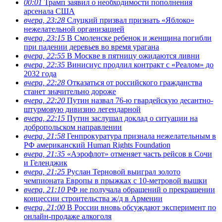
00:01
Трамп заявил о необходимости пополнения
арсенала США
вчера, 23:28
Слуцкий призвал признать «Яблоко»
нежелательной организацией
вчера, 23:15
В Смоленске ребенок и женщина погибли
при падении деревьев во время урагана
вчера, 22:55
В Москве в пятницу ожидаются ливни
вчера, 22:35
Винисиус продлил контракт с «Реалом» до
2032 года
вчера, 22:28
Отказаться от российского гражданства
станет значительно дороже
вчера, 22:20
Путин назвал 76-ю гвардейскую десантно-
штурмовую дивизию легендарной
вчера, 22:15
Путин заслушал доклад о ситуации на
добропольском направлении
вчера, 21:58
Генпрокуратура признала нежелательным в
РФ американский Human Rights Foundation
вчера, 21:35
«Аэрофлот» отменяет часть рейсов в Сочи
и Геленджик
вчера, 21:25
Руслан Терновой выиграл золото
чемпионата Европы в прыжках с 10-метровой вышки
вчера, 21:10
РФ не получала обращений о прекращении
концессии строительства ж/д в Армении
вчера, 21:00
В России вновь обсуждают эксперимент по
онлайн-продаже алкоголя