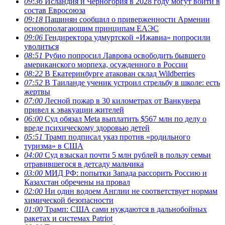
09:36
Исландия и Черногория в 2028 году могут войти в
состав Евросоюза
09:18
Пашинян сообщил о приверженности Армении
основополагающим принципам ЕАЭС
09:06
Гендиректора удмуртской «Ижавиа» попросили
уволиться
08:51
Рубио попросил Лаврова освободить бывшего
американского морпеха, осужденного в России
08:22
В Екатеринбурге атакован склад Wildberries
07:52
В Таиланде ученик устроил стрельбу в школе: есть
жертвы
07:00
Лесной пожар в 30 километрах от Ванкувера
привел к эвакуации жителей
06:00
Суд обязал Meta выплатить $567 млн по делу о
вреде психическому здоровью детей
05:51
Трамп подписал указ против «родильного
туризма» в США
04:00
Суд взыскал почти 5 млн рублей в пользу семьи
отравившегося в детсаду мальчика
03:00
МИД РФ: попытки Запада рассорить Россию и
Казахстан обречены на провал
02:00
Ни один водоем Англии не соответствует нормам
химической безопасности
01:00
Трамп: США сами нуждаются в дальнобойных
ракетах и системах Patriot