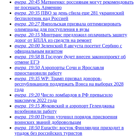
вчера, 20:45
Матвиенко: россиянам могут рекомендовать
не посещать Армению
вчера, 20:35
ПВО за день сбила еще 281 украинский
беспилотник над Россией
вчера, 20:27
Ямпольская призвала оптимизировать
олимпиады для поступления в вузы
вчера, 20:15
Минтранс предложил оплачивать защиту
дорог от БПЛА из средств на ремонт
вчера, 20:00
Зеленский 8 августа посетит Сербию с
официальным визитом
вчера, 19:58
В Госдуму будет внесен законопроект об
отмене ЕГЭ
вчера, 19:50
Аэропорты Сочи и Ярославля
приостановили работу
вчера, 19:35
WP: Трамп призвал доноров-
республиканцев поддержать Вэнса на выборах 2028
года
вчера, 19:20
Число ломбардов в РФ превысило
максимум 2022 года
вчера, 19:15
Жуковский и аэропорт Геленджика
возобновили работу
вчера, 19:00
Путин уточнил порядок присвоения
воинских званий добровольцам
вчера, 18:50
Euractiv: восток Финляндии приходит в
упадок без российских туристов