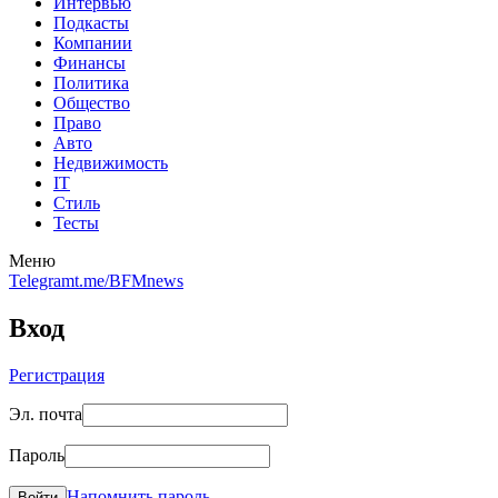
Интервью
Подкасты
Компании
Финансы
Политика
Общество
Право
Авто
Недвижимость
IT
Стиль
Тесты
Меню
Telegram
t.me/BFMnews
Вход
Регистрация
Эл. почта
Пароль
Напомнить пароль
Войти