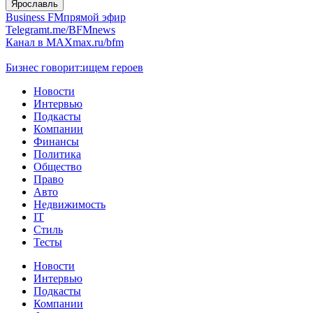
Ярославль
Business FM
прямой эфир
Telegram
t.me/BFMnews
Канал в MAX
max.ru/bfm
Бизнес говорит:
ищем героев
Новости
Интервью
Подкасты
Компании
Финансы
Политика
Общество
Право
Авто
Недвижимость
IT
Стиль
Тесты
Новости
Интервью
Подкасты
Компании