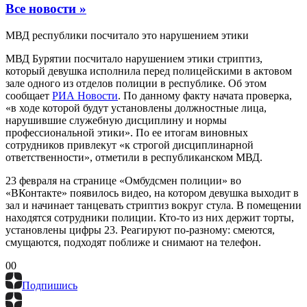
Все новости »
МВД республики посчитало это нарушением этики
МВД Бурятии посчитало нарушением этики стриптиз,
который девушка исполнила перед полицейскими в актовом
зале одного из отделов полиции в республике. Об этом
сообщает
РИА Новости
. По данному факту начата проверка,
«в ходе которой будут установлены должностные лица,
нарушившие служебную дисциплину и нормы
профессиональной этики». По ее итогам виновных
сотрудников привлекут «к строгой дисциплинарной
ответственности», отметили в республиканском МВД.
23 февраля на странице «Омбудсмен полиции» во
«ВКонтакте» появилось видео, на котором девушка выходит в
зал и начинает танцевать стриптиз вокруг стула. В помещении
находятся сотрудники полиции. Кто-то из них держит торты,
установлены цифры 23. Реагируют по-разному: смеются,
смущаются, подходят поближе и снимают на телефон.
0
0
Подпишись