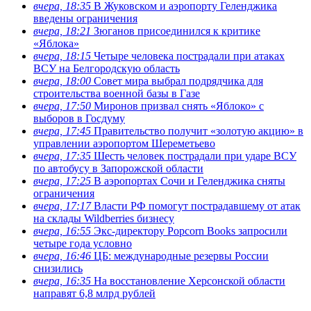
вчера, 18:35
В Жуковском и аэропорту Геленджика
введены ограничения
вчера, 18:21
Зюганов присоединился к критике
«Яблока»
вчера, 18:15
Четыре человека пострадали при атаках
ВСУ на Белгородскую область
вчера, 18:00
Совет мира выбрал подрядчика для
строительства военной базы в Газе
вчера, 17:50
Миронов призвал снять «Яблоко» с
выборов в Госдуму
вчера, 17:45
Правительство получит «золотую акцию» в
управлении аэропортом Шереметьево
вчера, 17:35
Шесть человек пострадали при ударе ВСУ
по автобусу в Запорожской области
вчера, 17:25
В аэропортах Сочи и Геленджика сняты
ограничения
вчера, 17:17
Власти РФ помогут пострадавшему от атак
на склады Wildberries бизнесу
вчера, 16:55
Экс-директору Popcorn Books запросили
четыре года условно
вчера, 16:46
ЦБ: международные резервы России
снизились
вчера, 16:35
На восстановление Херсонской области
направят 6,8 млрд рублей