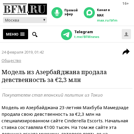
16+
Канал в
прямой
эфир
MAX
Москва
max.ru/bfm
Telegram
МЕНЮ
t.me/BFMnews
24 февраля 2019, 01:42
Общество
Модель из Азербайджана продала
девственность за €2,3 млн
Покупателем стал японский политик из Токио
Модель из Азербайджана 23-летняя Махбуба Мамедзаде
продала свою девственность за €2,3 млн на
специализированном сайте Cinderella Escorts. Начальная
ставка составляла €100 тысяч. На том же сайте эта
девушка искала мужчину, готового взять ее на