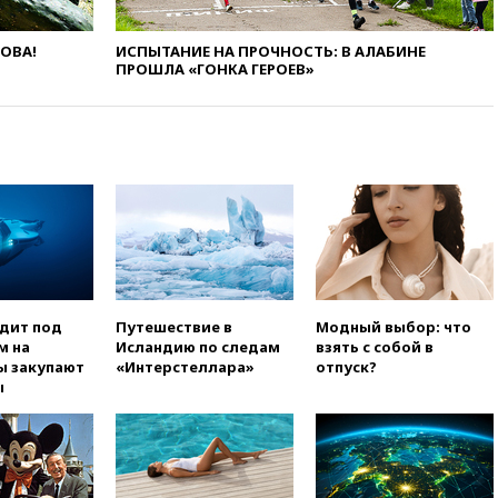
вчера, 22:45
Литовец
протаранил погранпункт при
попытке попасть в Россию
ЛОВА!
ИСПЫТАНИЕ НА ПРОЧНОСТЬ: В АЛАБИНЕ
ПРОШЛА «ГОНКА ГЕРОЕВ»
вчера, 22:28
Бессент
анонсировал скорое
соглашение о прекращении
огня США и Ирана
вчера, 22:15
Три человека
получили ножевые ранения
при нападении в Чехии
вчера, 22:00
Путин поручил
выделить средства на новые
РЛС для Белгородской
области
одит под
Путешествие в
Модный выбор: что
вчера, 21:56
The Atlantic: Маск
м на
Исландию по следам
взять с собой в
отказал Украине в
ы закупают
«Интерстеллара»
отпуск?
использовании Starlink для
ы
атак вглубь РФ
вчера, 21:35
После пожара на
складе в Брянске возбудили
уголовное дело