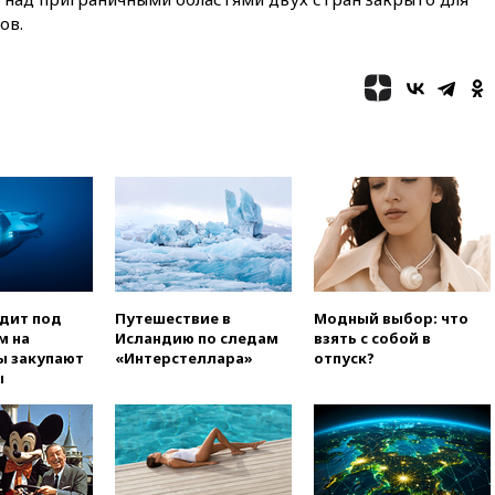
обломков дрона
ов.
08:57
Собянин сообщил о
девяти БПЛА, сбитых на
подлете к Москве
08:42
Силы ПВО сбили почти
400 БПЛА над российскими
регионами
08:16
Лукашенко призвал
белорусов покупать избы в
селах
07:30
Нигерия стала
крупнейшим поставщиком
авиатоплива в Европу
одит под
Путешествие в
Модный выбор: что
м на
Исландию по следам
взять с собой в
06:30
США и Колумбия
ы закупают
«Интерстеллара»
отпуск?
обсуждают координацию
ы
усилий против наркотрафика
05:30
ВМС Испании усилили
присутствие в Сеуте на фоне
миграционного кризиса
03:30
В Минстрое сравнили