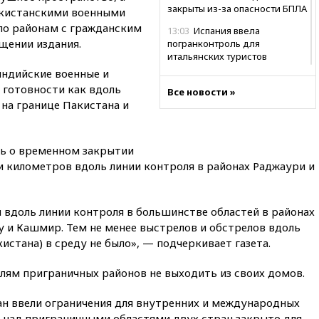
закрыты из-за опасности БПЛА
акистанскими военными
 по районам с гражданским
13:03
Испания ввела
щении издания.
погранконтроль для
итальянских туристов
индийские военные и
12:27
Возгорание на Ильском
 готовности как вдоль
НПЗ, вызванное атакой БПЛА,
Все новости »
 на границе Пакистана и
потушили
11:47
Суд оставил под
арестом Rolls-Royce блогера
сь о временном закрытии
Лерчек
и километров вдоль линии контроля в районах Раджаури и
11:07
При столкновении
катера и лодки под Самарой
погибли два человека
 вдоль линии контроля в большинстве областей в районах
10:27
Движение по трассе
 и Кашмир. Тем не менее выстрелов и обстрелов вдоль
«Новороссия» восстановлено
истана) в среду не было», — подчеркивает газета.
09:55
Силы ПВО перехватили
за утро 85 БПЛА над
ям приграничных районов не выходить из своих домов.
территорией РФ
ан ввели ограничения для внутренних и международных
09:25
Ильский НПЗ на Кубани
загорелся после падения
 над приграничными областями двух стран закрыто для