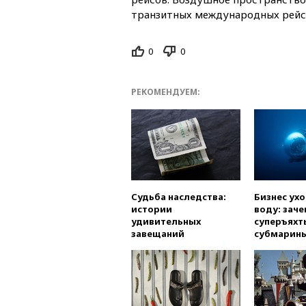
транзитных международных рейс
0
0
РЕКОМЕНДУЕМ:
Судьба наследства:
Бизнес ух
истории
воду: заче
удивительных
суперъяхт
завещаний
субмарин