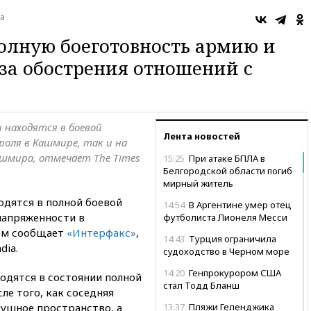
а
олную боеготовность армию и
за обострения отношений с
 находятся в боевой
Лента новостей
роля в Кашмире, так и на
ашмира, отмечает The Times
15:25
При атаке БПЛА в
Белгородской области погиб
мирный житель
одятся в полной боевой
14:54
В Аргентине умер отец
 напряженности в
футболиста Лионеля Месси
том сообщает
«Интерфакс»
,
14:43
Турция ограничила
dia.
судоходство в Черном море
14:20
Генпрокурором США
одятся в состоянии полной
стал Тодд Бланш
ле того, как соседняя
душное пространство, а
13:37
Пляжи Геленджика