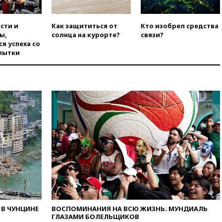
вчера, 21:26
Лидеры сборной
РФ по гимнастике получили
официальный отказ в визах от
сти и
Как защититься от
Кто изобрел средства
Хорватии
ы,
солнца на курорте?
связи?
я успеха со
вчера, 21:15
Пентагон
пытки
опубликовал 16 новых видео с
НЛО
вчера, 21:00
На границе
Украины с Польшей скопилось
свыше 6,5 тысячи грузовиков
вчера, 20:53
Швыдкой:
«Интервидение» точно
пройдет в 2026 году
вчера, 20:45
ПВО за день
сбила еще 75 украинских
беспилотников над Россией
вчера, 20:35
Велосипедист
погиб при атаке FPV-дрона в
Белгородской области
В ЧУНЦИНЕ
ВОСПОМИНАНИЯ НА ВСЮ ЖИЗНЬ. МУНДИАЛЬ
вчера, 20:30
Лидию Невзорову
ГЛАЗАМИ БОЛЕЛЬЩИКОВ