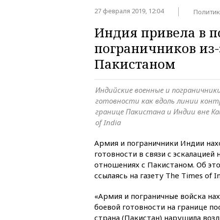
27 февраля 2019, 12:04
Политик
Индия привела в п
пограничников из-
Пакистаном
Индийские военные и пограничники
готовности как вдоль линии конт
границе Пакистана и Индии вне К
of India
Армия и пограничники Индии нах
готовности в связи с эскалацией
отношениях с Пакистаном. Об э
ссылаясь на газету The Times of In
«Армия и пограничные войска нах
боевой готовности на границе пос
страна (Пакистан) нарушила воз