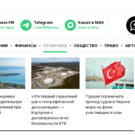
ness FM
Telegram
Канал в MAX
ой эфир
t.me/BFMnews
max.ru/bfm
НИИ
ФИНАНСЫ
ПОЛИТИКА
ОБЩЕСТВО
ПРАВО
АВТ
енджика
«Это первый серьезный
Турция ограничила
удительную
шаг к географической
проход судов в Черное
пляжей при
деэскалации» —
море на фоне
А
Кортунов о
участившихся атак
договоренности по
безопасности КТК