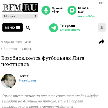
16+
Канал в
прямой
эфир
MAX
Москва
max.ru/bfm
Telegram
МЕНЮ
t.me/BFMnews
9 апреля 2019, 04:30
Общество
Спорт
Возобновляется футбольная Лига
чемпионов
Текст:
Иван Швец
Самое престижное на планете соревнование для клубов
выходит на финишную прямую. На 9-10 апреля
запланированы первые четвертьфиналы