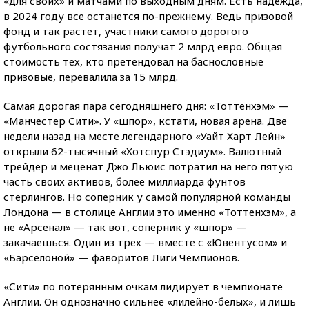
«для своих» и матчами по выходным дням. Есть надежда,
в 2024 году все останется по-прежнему. Ведь призовой
фонд и так растет, участники самого дорогого
футбольного состязания получат 2 млрд евро. Общая
стоимость тех, кто претендовал на баснословные
призовые, перевалила за 15 млрд.
Самая дорогая пара сегодняшнего дня: «Тоттенхэм» —
«Манчестер Сити». У «шпор», кстати, новая арена. Две
недели назад на месте легендарного «Уайт Харт Лейн»
открыли 62-тысячный «Хотспур Стэдиум». Валютный
трейдер и меценат Джо Льюис потратил на него пятую
часть своих активов, более миллиарда фунтов
стерлингов. Но соперник у самой популярной команды
Лондона — в столице Англии это именно «Тоттенхэм», а
не «Арсенал» — так вот, соперник у «шпор» —
закачаешься. Один из трех — вместе с «Ювентусом» и
«Барселоной» — фаворитов Лиги Чемпионов.
«Сити» по потерянным очкам лидирует в чемпионате
Англии. Он однозначно сильнее «лилейно-белых», и лишь