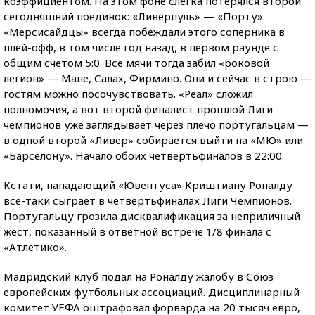
коэффициентом. На этом фоне слегка потерялся второй
сегодняшний поединок: «Ливерпуль» — «Порту».
«Мерсисайдцы» всегда побеждали этого соперника в
плей-офф, в том числе год назад, в первом раунде с
общим счетом 5:0. Все мячи тогда забил «роковой
легион» — Мане, Салах, Фирмино. Они и сейчас в строю —
гостям можно посочувствовать. «Реал» сложил
полномочия, а вот второй финалист прошлой Лиги
чемпионов уже заглядывает через плечо португальцам —
в одной второй «Ливер» собирается выйти на «МЮ» или
«Барселону». Начало обоих четвертьфиналов в 22:00.
Кстати, нападающий «Ювентуса» Криштиану Роналду
все-таки сыграет в четвертьфиналах Лиги Чемпионов.
Португальцу грозила дисквалификация за неприличный
жест, показанный в ответной встрече 1/8 финала с
«Атлетико».
Мадридский клуб подал на Роналду жалобу в Союз
европейских футбольных ассоциаций. Дисциплинарный
комитет УЕФА оштрафовал форварда на 20 тысяч евро,