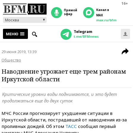
16+
Канал в
прямой
эфир
MAX
Москва
max.ru/bfm
Telegram
МЕНЮ
t.me/BFMnews
29 июня 2019, 13:39
Общество
Наводнение угрожает еще трем районам
Иркутской области
Критические уровни воды поднимаются, и это будет
продолжаться еще до двух суток
МЧС России прогнозирует ухудшение ситуации в
Иркутской области, пострадавшей от наводнения из-за
проливных дождей. Об этом
ТАСС
сообщил первый
замглавы МЧС Александр Чуприян.