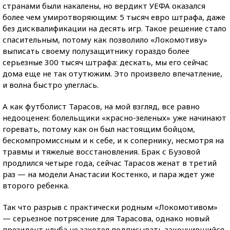
странами были накалены, но вердикт УЕФА оказался
более чем умиротворяющим: 5 тысяч евро штрафа, даже
без дисквалификации на десять игр. Такое решение стало
спасительным, потому как позволило «Локомотиву»
выписать своему полузащитнику гораздо более
серьезные 300 тысяч штрафа: дескать, мы его сейчас
дома еще не так отутюжим. Это произвело впечатление,
и волна быстро улеглась.
А как футболист Тарасов, на мой взгляд, все равно
недооценен: болельщики «красно-зеленых» уже начинают
горевать, потому как он был настоящим бойцом,
бескомпромиссным и к себе, и к сопернику, несмотря на
травмы и тяжелые восстановления. Брак с Бузовой
продлился четыре года, сейчас Тарасов женат в третий
раз — на модели Анастасии Костенко, и пара ждет уже
второго ребенка.
Так что разрыв с практически родным «Локомотивом»
— серьезное потрясение для Тарасова, однако новый
президент клуба не захотел подписывать закончившийся