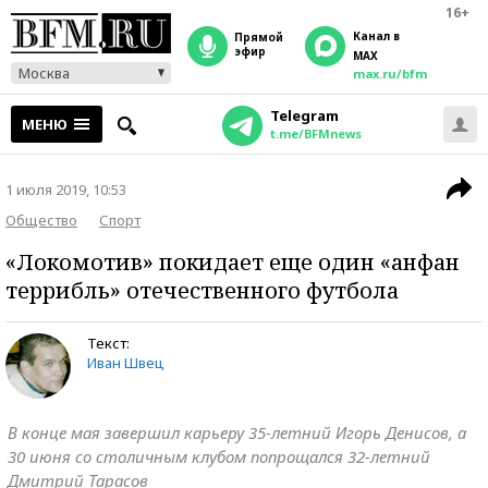
16+
Канал в
прямой
эфир
MAX
Москва
max.ru/bfm
Telegram
МЕНЮ
t.me/BFMnews
1 июля 2019, 10:53
Общество
Спорт
«Локомотив» покидает еще один «анфан
террибль» отечественного футбола
Текст:
Иван Швец
В конце мая завершил карьеру 35-летний Игорь Денисов, а
30 июня со столичным клубом попрощался 32-летний
Дмитрий Тарасов