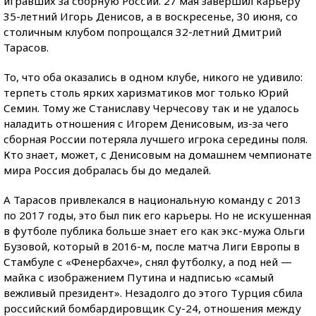
игравших за сборную России. 27 мая завершил карьеру
35-летний Игорь Денисов, а в воскресенье, 30 июня, со
столичным клубом попрощался 32-летний Дмитрий
Тарасов.
То, что оба оказались в одном клубе, никого не удивило:
терпеть столь ярких харизматиков мог только Юрий
Семин. Тому же Станиславу Черчесову так и не удалось
наладить отношения с Игорем Денисовым, из-за чего
сборная России потеряла лучшего игрока середины поля.
Кто знает, может, с Денисовым на домашнем чемпионате
мира Россия добралась бы до медалей.
А Тарасов привлекался в национальную команду с 2013
по 2017 годы, это был пик его карьеры. Но не искушенная
в футболе публика больше знает его как экс-мужа Ольги
Бузовой, который в 2016-м, после матча Лиги Европы в
Стамбуле с «Фенербахче», снял футболку, а под ней —
майка с изображением Путина и надписью «самый
вежливый президент». Незадолго до этого Турция сбила
российский бомбардировщик Су-24, отношения между