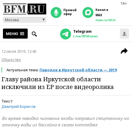
16+
Канал в
прямой
эфир
MAX
Москва
max.ru/bfm
Telegram
МЕНЮ
t.me/BFMnews
12 июля 2019, 12:40
Общество
Актуальная тема:
Паводок в Иркутской области — 2019
Главу района Иркутской области
исключили из ЕР после видеоролика
Текст:
Дмитрий Борисов
Во время паводка чиновник якобы направил спецтехнику на
откачку воды из бассейна в своем коттедже