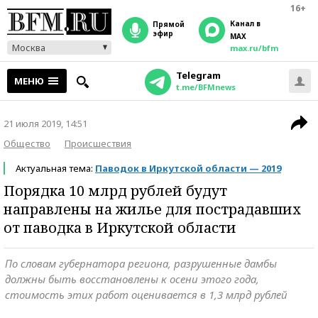
16+
Канал в
прямой
эфир
MAX
Москва
max.ru/bfm
Telegram
МЕНЮ
t.me/BFMnews
21 июля 2019, 14:51
Общество
Происшествия
Актуальная тема:
Паводок в Иркутской области — 2019
Порядка 10 млрд рублей будут
направлены на жилье для пострадавших
от паводка в Иркутской области
По словам губернатора региона, разрушенные дамбы
должны быть восстановлены к осени этого года,
стоимость этих работ оценивается в 1,3 млрд рублей