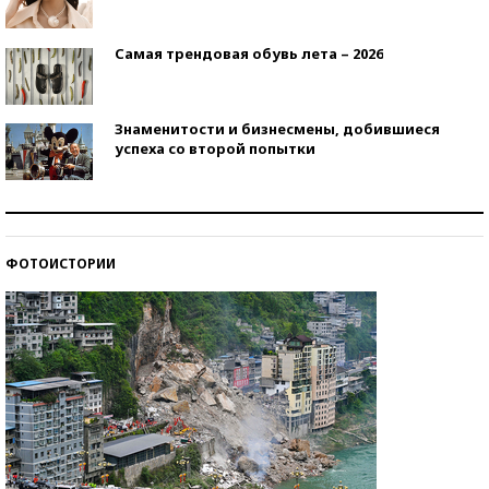
Самая трендовая обувь лета – 2026
Знаменитости и бизнесмены, добившиеся
успеха со второй попытки
Как защититься от солнца на курорте?
ФОТОИСТОРИИ
Кто изобрел средства связи?