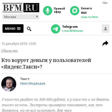
16+
Канал в
прямой
эфир
MAX
Москва
max.ru/bfm
Telegram
МЕНЮ
t.me/BFMnews
13 декабря 2019, 12:00
Общество
Кто ворует деньги у пользователей
«Яндекс.Такси»?
Текст:
Иван Медведев
У кого-то уводят по 300-400 рублей, а у кого-то и по девять
тысяч за ночь. Эксперты примерно понимают, как это
делается, но не все осознают, для чего