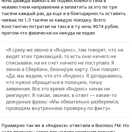
ночь дважды выехать из подмосковного села в
неизвестном направлении и заплатить за это по три
тысячи каждый раз, да еще и в благодарность оставить
чаевых по 1,5 тысячи за каждую поездку. Всего
Константин потратил на такси в ту ночь 9074 рубля,
притом что физически он никуда не ездил.
«Я сразу же звоню в «Яндекс», там говорят, что не
видят этих транзакций, то есть они ничего не
списывали, на их счет ничего не поступало. Я
звоню в Сбербанк, блокирую карту. Они говорят:
«Да, мы видим, что это «Яндекс». Я догадываюсь,
что нужно обращаться в полицию, пишу
заявление. Все это время «Яндекс» никак не
реагирует. Я писал, звонил, в ответ — какие-то
дежурные фразы: «Мы обязательно разберемся,
проводим внутреннюю проверку по факту».
Примерно так же в «Яндексе» ответили и Business FM. Но
надо признать: через две недели компания вернула