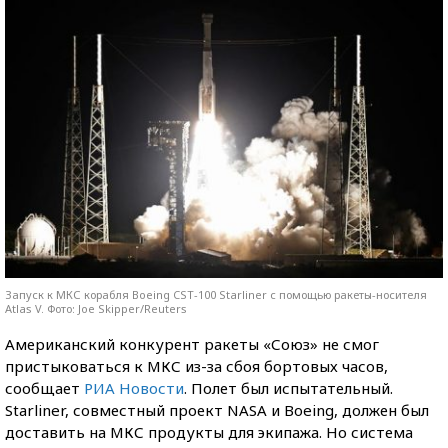
Запуск к МКС корабля Boeing CST-100 Starliner с помощью ракеты-носителя
Atlas V. Фото: Joe Skipper/Reuters
Американский конкурент ракеты «Союз» не смог
пристыковаться к МКС из-за сбоя бортовых часов,
сообщает
РИА Новости
. Полет был испытательный.
Starliner, совместный проект NASA и Boeing, должен был
доставить на МКС продукты для экипажа. Но система