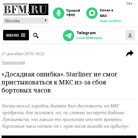
16+
Канал в
прямой
эфир
MAX
Москва
max.ru/bfm
Telegram
МЕНЮ
t.me/BFMnews
21 декабря 2019, 16:22
Технологии
«Досадная ошибка». Starliner не смог
пристыковаться к МКС из-за сбоя
бортовых часов
Космический корабль должен был доставить на МКС
продукты для экипажа, но, по словам эксперта Вадима
Лукашевича, «по каким-то причинам отсчет времени
бортовые часы начали не с нуля после выхода на орбиту»